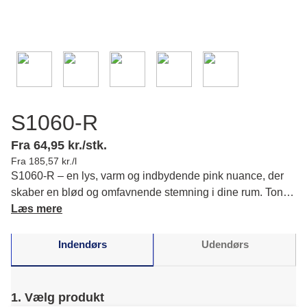
S1060-R
Fra 64,95 kr./stk.
Fra 185,57 kr./l
S1060-R – en lys, varm og indbydende pink nuance, der
skaber en blød og omfavnende stemning i dine rum. Tonen
bidrager til en naturlig og elegant oplevelse for dig. Læs
Læs mere
mere om farvens karakter og matchende farver.
Indendørs
Udendørs
1. Vælg produkt