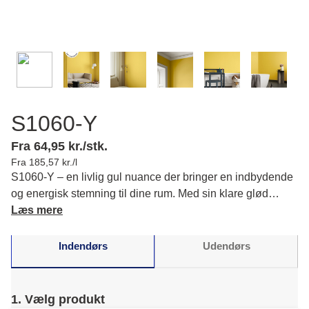
S1060-Y
Fra 64,95 kr./stk.
Fra 185,57 kr./l
S1060-Y – en livlig gul nuance der bringer en indbydende
og energisk stemning til dine rum. Med sin klare glød
understøtter den en varm og frisk atmosfære for dig. Læs
Læs mere
mere om farvens karakter og matchende farver.
Indendørs
Udendørs
1. Vælg produkt