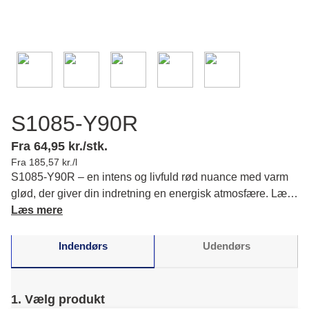
S1085-Y90R
Fra 64,95 kr./stk.
Fra 185,57 kr./l
S1085-Y90R – en intens og livfuld rød nuance med varm
glød, der giver din indretning en energisk atmosfære. Læs
mere om farvens karakter og matchende farver.
Læs mere
Indendørs
Udendørs
1. Vælg produkt