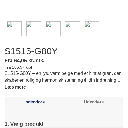
S1515-G80Y
Fra 64,95 kr./stk.
Fra 185,57 kr./l
S1515-G80Y – en lys, varm beige med et hint af grøn, der
skaber en rolig og harmonisk stemning til din indretning.
Læs mere om farvens karakter og matchende farver.
Læs mere
Indendørs
Udendørs
1. Vælg produkt