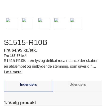
S1515-R10B
Fra 64,95 kr./stk.
Fra 185,57 kr./l
S1515-R10B – en lys og delikat rosa nuance der skaber
en afdæmpet og indbydende stemning, som giver din
indretning en blid varme. Læs mere om farvens karakter og
Læs mere
matchende farver.
Indendørs
Udendørs
1. Vælg produkt