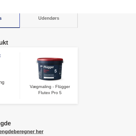
s
Udendørs
ukt
t
ng
Vægmaling - Flügger
Flutex Pro 5
ngde
ængdeberegner her