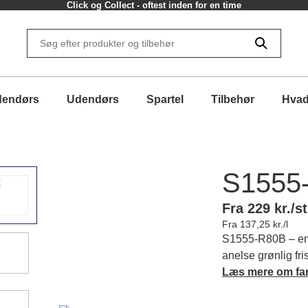
Click og Collect - oftest inden for en time
dendørs
Udendørs
Spartel
Tilbehør
Hvad
S1555
Fra 229 kr./st
Fra 137,25 kr./l
S1555-R80B – en
anelse grønlig fris
forfriskende udtr
Læs mere om fa
karakter og match