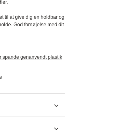
ler.
til at give dig en holdbar og 
holde. God fornøjelse med dit 
 spande genanvendt plastik
s