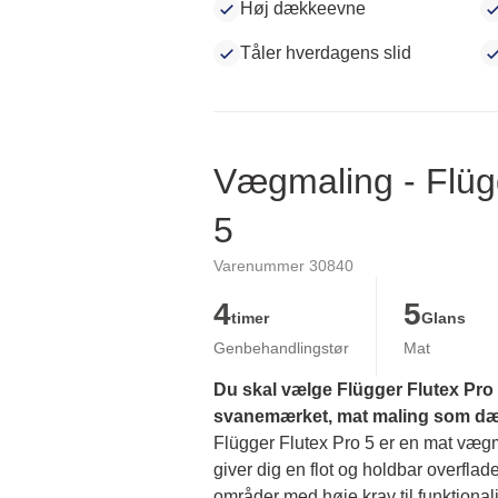
Høj dækkeevne
Tåler hverdagens slid
Vægmaling - Flüg
5
Varenummer 30840
4
5
timer
Glans
Genbehandlingstør
Mat
Du skal vælge Flügger Flutex Pro 5
svanemærket, mat maling som dækk
Flügger Flutex Pro 5 er en mat vægmal
giver dig en flot og holdbar overflade
områder med høje krav til funktionalit