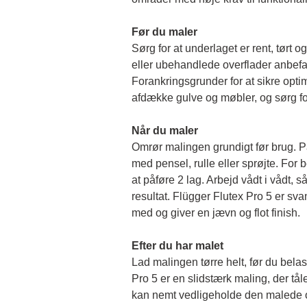
Før du maler 
Sørg for at underlaget er rent, tørt og 
eller ubehandlede overflader anbefal
Forankringsgrunder for at sikre opti
afdække gulve og møbler, og sørg for
Når du maler
Omrør malingen grundigt før brug. På
med pensel, rulle eller sprøjte. For b
at påføre 2 lag. Arbejd vådt i vådt, så 
resultat. Flügger Flutex Pro 5 er sv
med og giver en jævn og flot finish. 
Efter du har malet
Lad malingen tørre helt, før du belas
Pro 5 er en slidstærk maling, der tål
kan nemt vedligeholde den malede o