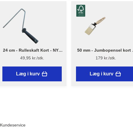
24 cm - Rulleskaft Kort - NYT
50 mm - Jumbopensel kort 
DESIGN - Flügger
Flügger Excellence Series
49,95 kr./stk.
179 kr./stk.
Læg i kurv
Læg i kurv
Kundeservice