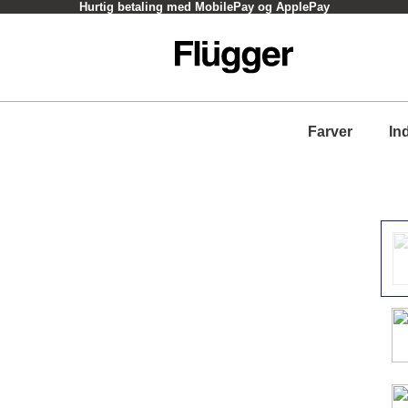
Hurtig betaling med MobilePay og ApplePay
Farver
In