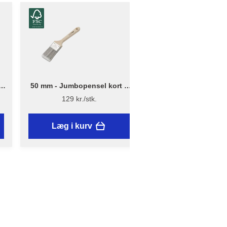
–
50 mm - Jumbopensel kort –
2 m x 25 m - Afdækni
Flügger Pro Series
13 µ - Genanvendt
129 kr./stk.
39,95 kr./stk.
Læg i kurv
Læg i kurv