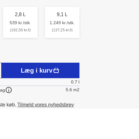
2,8 L
9,1 L
539 kr./stk.
1.249 kr./stk.
(192,50 kr./l)
(137,25 kr./l)
Læg i kurv
0.7 l
5.6 m2
lag
ste køb.
Tilmeld vores nyhedsbrev