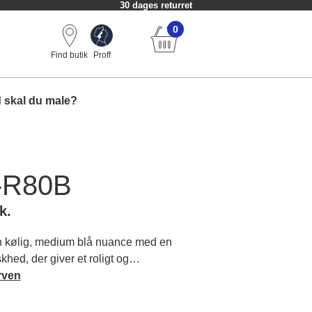
30 dages returret
0
Find butik
Proff
 skal du male?
-R80B
k.
 kølig, medium blå nuance med en
khed, der giver et roligt og
yk i dit rum. Læs mere om farvens
rven
ende farver.