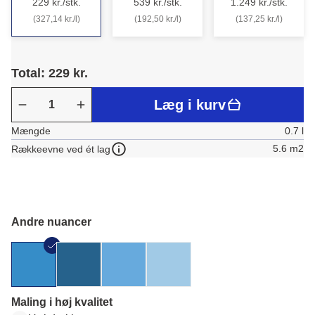
229 kr./stk.
539 kr./stk.
1.249 kr./stk.
(327,14 kr./l)
(192,50 kr./l)
(137,25 kr./l)
Total: 229 kr.
Læg i kurv
Mængde
0.7 l
5.6 m2
Rækkeevne ved ét lag
Andre nuancer
Maling i høj kvalitet