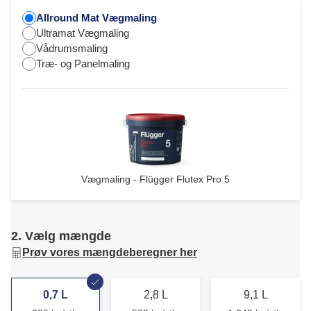
Allround Mat Vægmaling
Ultramat Vægmaling
Vådrumsmaling
Træ- og Panelmaling
Vægmaling - Flügger Flutex Pro 5
2. Vælg mængde
Prøv vores mængdeberegner her
0,7 L
2,8 L
9,1 L