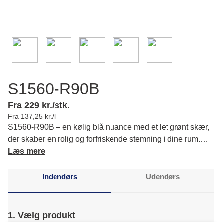
S1560-R90B
Fra 229 kr./stk.
Fra 137,25 kr./l
S1560-R90B – en kølig blå nuance med et let grønt skær,
der skaber en rolig og forfriskende stemning i dine rum.
Oplev hvordan denne dybe farve kan bidrage til din
Læs mere
indretning. Læs mere om farvens karakter og matchende
farver.
Indendørs
Udendørs
1. Vælg produkt