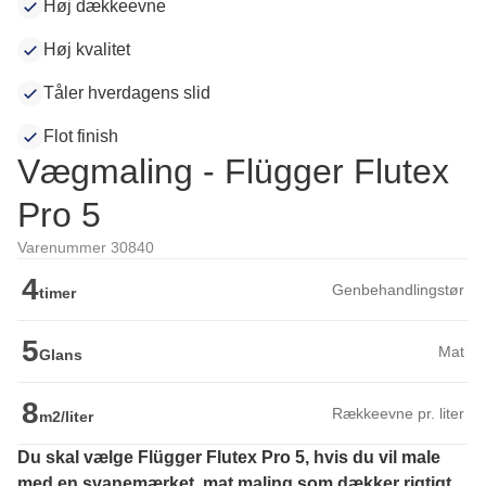
Høj dækkeevne
Høj kvalitet
Tåler hverdagens slid
Flot finish
Vægmaling - Flügger Flutex
Pro 5
Varenummer 30840
4
Genbehandlingstør
timer
5
Mat
Glans
8
Rækkeevne pr. liter
m2/liter
Du skal vælge Flügger Flutex Pro 5, hvis du vil male 
med en svanemærket, mat maling som dækker rigtigt 