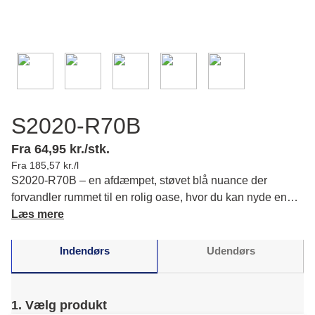
S2020-R70B
Fra 64,95 kr./stk.
Fra 185,57 kr./l
S2020-R70B – en afdæmpet, støvet blå nuance der
forvandler rummet til en rolig oase, hvor du kan nyde en
harmonisk atmosfære med indbydende elegance. Læs
Læs mere
mere om farvens karakter og matchende farver.
Indendørs
Udendørs
1. Vælg produkt