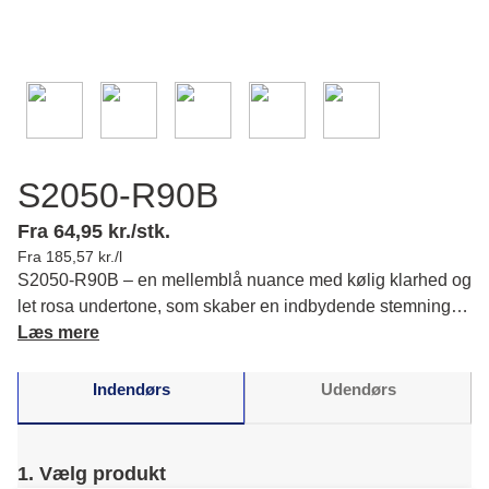
S2050-R90B
Fra 64,95 kr./stk.
Fra 185,57 kr./l
S2050-R90B – en mellemblå nuance med kølig klarhed og
let rosa undertone, som skaber en indbydende stemning i
dit rum. Læs mere om farvens karakter og matchende
Læs mere
farver.
Indendørs
Udendørs
1. Vælg produkt