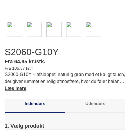
S2060-G10Y
Fra 64,95 kr./stk.
Fra 185,57 kr./l
S2060-G10Y – afslappet, naturlig grøn med et køligt touch,
der giver rummet en rolig atmosfære, hvor du føler balance
og fordybelse. Læs mere om farvens karakter og
Læs mere
matchende farver.
Indendørs
Udendørs
1. Vælg produkt