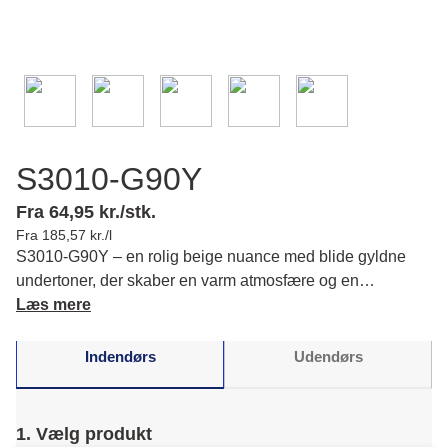
S3010-G90Y
Fra 64,95 kr./stk.
Fra 185,57 kr./l
S3010-G90Y – en rolig beige nuance med blide gyldne
undertoner, der skaber en varm atmosfære og en
indbydende følelse, som giver dig mulighed for at indrette
Læs mere
med afslappede, harmoniske toner. Læs mere om farvens
karakter og matchende farver.
Indendørs
Udendørs
1. Vælg produkt