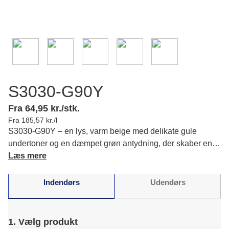
S3030-G90Y
Fra 64,95 kr./stk.
Fra 185,57 kr./l
S3030-G90Y – en lys, varm beige med delikate gule
undertoner og en dæmpet grøn antydning, der skaber en
rolig stemning hvor du føler dig hjemme. Læs mere om
Læs mere
farvens karakter og matchende farver.
Indendørs
Udendørs
1. Vælg produkt