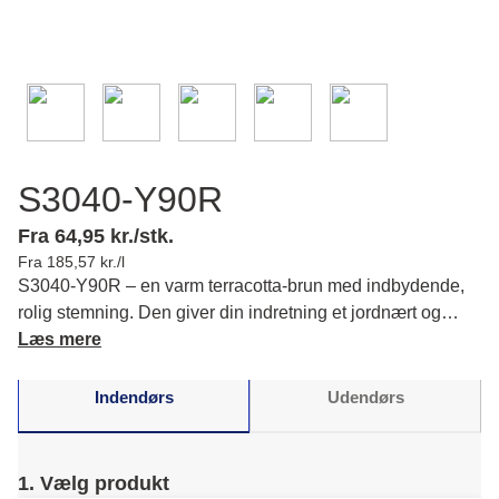
S3040-Y90R
Fra 64,95 kr./stk.
Fra 185,57 kr./l
S3040-Y90R – en varm terracotta-brun med indbydende,
rolig stemning. Den giver din indretning et jordnært og
harmonisk præg, der fremhæver pladsens varme karakter.
Læs mere
Læs mere om farvens karakter og matchende farver.
Indendørs
Udendørs
1. Vælg produkt