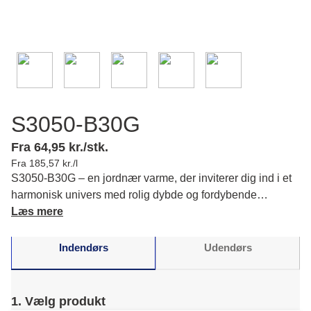
S3050-B30G
Fra 64,95 kr./stk.
Fra 185,57 kr./l
S3050-B30G – en jordnær varme, der inviterer dig ind i et
harmonisk univers med rolig dybde og fordybende
stemning. Læs mere om farvens karakter og matchende
Læs mere
farver.
Indendørs
Udendørs
1. Vælg produkt