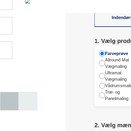
Indendør
1. Vælg prod
Farveprøve
Allround Mat
Vægmaling
Ultramat
Vægmaling
Vådrumsmali
Træ- og
Panelmaling
2. Vælg mæ