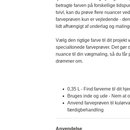
betragte farven på forskellige tidspun
tvivl, kan du prøve flere nuancer ved
farveprøven kun er vejledende - den 
lidt afhængigt af underlag og malin
Vælg den rigtige farve til dit projekt 
specialtonede farveprøver. Det gør d
nuance til din vægmaling, så du får p
drømmer om.
0,35 L - Find farverne til dit hj
Bruges inde og ude - Nem at 
Anvend farveprøven til kulørva
færdigbehandling
Anvendelse