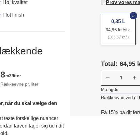
Høj kvalitet
Prøv vores m
Flot finish
0,35 L
64,95 kr./stk.
(185,57 kr./l)
ldækkende
Total: 64,95 k
8
m2/liter
Rækkeevne pr. liter
Mængde
Rækkeevne ved ét 
r, når du skal vælge den 
Få 15% på dit før
 teste forskellige nuancer 
dan farven tager sig ud i dit 
old. 