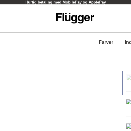
Hurtig betaling med MobilePay og ApplePay
Farver
In