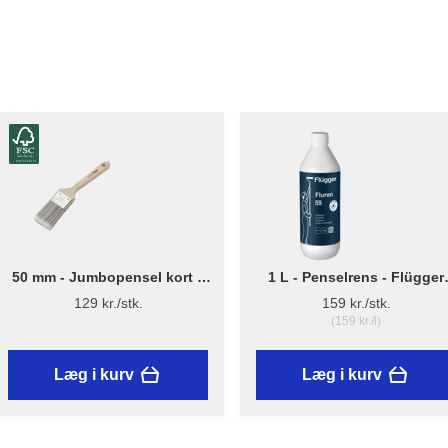
50 mm - Jumbopensel kort –
1 L - Penselrens - Flügger
Flügger Pro Series
Fluren 59
129 kr./stk.
159 kr./stk.
(159 kr./l)
Læg i kurv
Læg i kurv