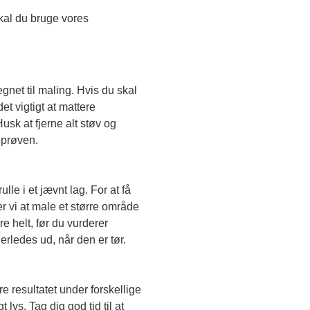
Skal du teste en transparent farve, skal du bruge vores 
egnet til maling. Hvis du skal 
t vigtigt at mattere 
sk at fjerne alt støv og 
eprøven. 
le i et jævnt lag. For at få 
r vi at male et større område 
e helt, før du vurderer 
erledes ud, når den er tør. 
e resultatet under forskellige 
lys. Tag dig god tid til at 