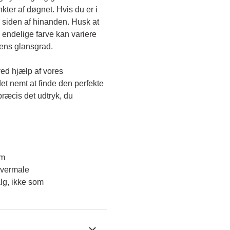
kter af døgnet. Hvis du er i 
 siden af hinanden. Husk at 
endelige farve kan variere 
gens glansgrad.
ved hjælp af vores 
et nemt at finde den perfekte 
ræcis det udtryk, du 
em
overmale
lg, ikke som