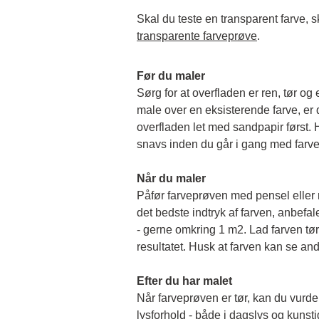
transparente farveprøve
.
Før du maler
Sørg for at overfladen er ren, tør og 
male over en eksisterende farve, er de
overfladen let med sandpapir først. Hu
snavs inden du går i gang med farv
Når du maler
Påfør farveprøven med pensel eller rul
det bedste indtryk af farven, anbefale
- gerne omkring 1 m2. Lad farven tørr
resultatet. Husk at farven kan se and
Efter du har malet
Når farveprøven er tør, kan du vurder
lysforhold - både i dagslys og kunstigt 