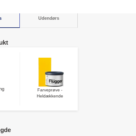
s
Udendørs
ukt
ng
Farveprøve -
Heldækkende
ngde