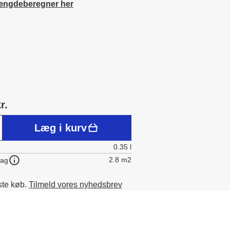
ængdeberegner her
r.
Læg i kurv
0.35 l
2.8 m2
lag
ste køb.
Tilmeld vores nyhedsbrev