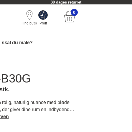
30 dages returret
0
Find butik
Proff
 skal du male?
-B30G
stk.
rolig, naturlig nuance med bløde
, der giver dine rum en indbydende
ever en tidløs base, der matcher
rven
tningsstile. Læs mere om farvens
ende farver.