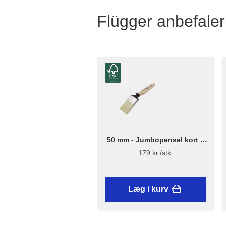
Flügger anbefaler
50 mm - Jumbopensel kort –
Flügger Excellence Series
179 kr./stk.
Læg i kurv