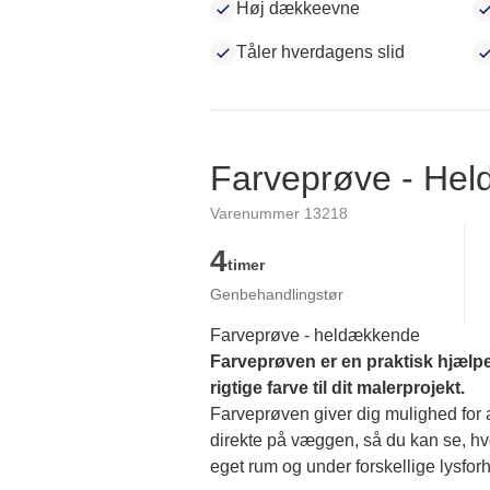
Høj dækkeevne
Tåler hverdagens slid
Farveprøve - He
Varenummer 13218
4
timer
Genbehandlingstør
Farveprøve - heldækkende
Farveprøven er en praktisk hjælpe
rigtige farve til dit malerprojekt.
Farveprøven giver dig mulighed for at
direkte på væggen, så du kan se, hvor
eget rum og under forskellige lysforh