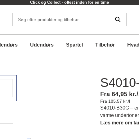
Click og Collect - oftest inden for en time
dendørs
Udendørs
Spartel
Tilbehør
Hvad
S4010
Fra 64,95 kr./
Fra 185,57 kr./l
S4010-B30G – en 
varme undertoner
atmosfære. Du opl
Læs mere om fa
forskellige indre
karakter og match