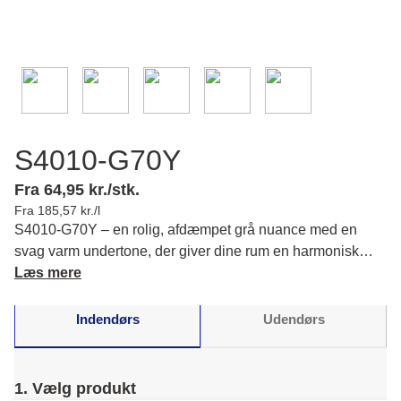
S4010-G70Y
Fra 64,95 kr./stk.
Fra 185,57 kr./l
S4010-G70Y – en rolig, afdæmpet grå nuance med en
svag varm undertone, der giver dine rum en harmonisk
atmosfære og et indbydende udtryk. Læs mere om farvens
Læs mere
karakter og matchende farver.
Indendørs
Udendørs
1. Vælg produkt