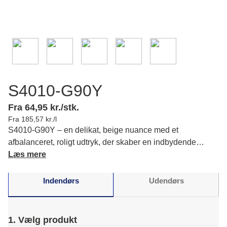
S4010-G90Y
Fra 64,95 kr./stk.
Fra 185,57 kr./l
S4010-G90Y – en delikat, beige nuance med et
afbalanceret, roligt udtryk, der skaber en indbydende
stemning i din bolig. Her kan du kombinere den med blide
Læs mere
hvide toner for at fremhæve en elegant ro. Læs mere om
farvens karakter og matchende farver.
Indendørs
Udendørs
1. Vælg produkt