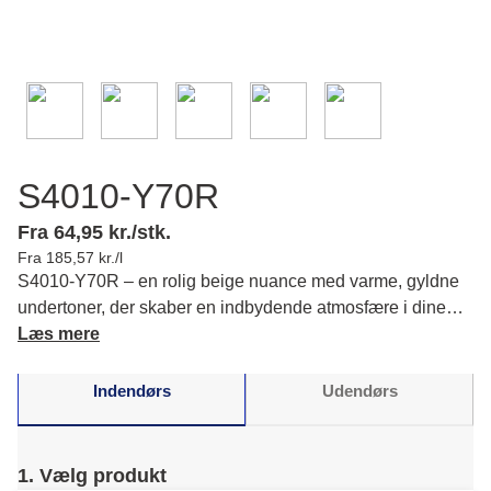
S4010-Y70R
Fra 64,95 kr./stk.
Fra 185,57 kr./l
S4010-Y70R – en rolig beige nuance med varme, gyldne
undertoner, der skaber en indbydende atmosfære i dine
rum. Læs mere om farvens karakter og matchende farver.
Læs mere
Indendørs
Udendørs
1. Vælg produkt