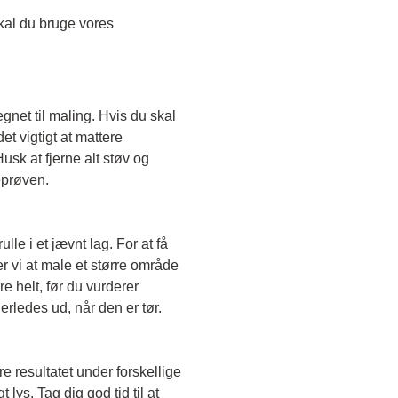
Skal du teste en transparent farve, skal du bruge vores 
egnet til maling. Hvis du skal 
t vigtigt at mattere 
sk at fjerne alt støv og 
eprøven. 
le i et jævnt lag. For at få 
r vi at male et større område 
e helt, før du vurderer 
erledes ud, når den er tør. 
e resultatet under forskellige 
lys. Tag dig god tid til at 