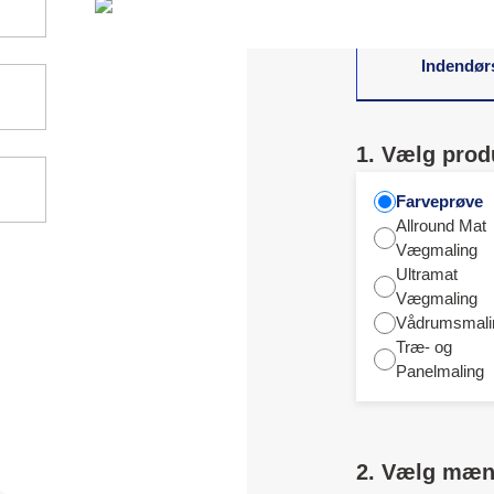
Indendør
1. Vælg prod
Farveprøve
Allround Mat
Vægmaling
Ultramat
Vægmaling
Vådrumsmali
Træ- og
Panelmaling
2. Vælg mæ