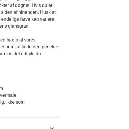
kter af døgnet. Hvis du er i 
 siden af hinanden. Husk at 
endelige farve kan variere 
gens glansgrad.
ved hjælp af vores 
et nemt at finde den perfekte 
ræcis det udtryk, du 
em
overmale
lg, ikke som