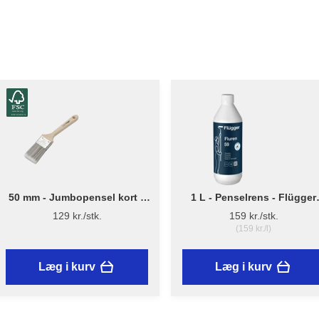
50 mm - Jumbopensel kort –
1 L - Penselrens - Flügger
Flügger Pro Series
Fluren 59
129 kr./stk.
159 kr./stk.
(159 kr./l)
Læg i kurv
Læg i kurv