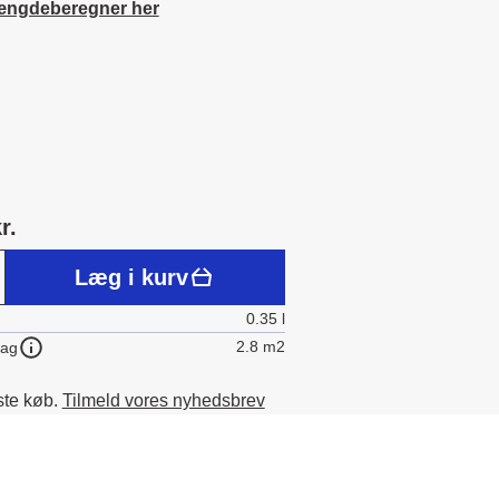
ængdeberegner her
r.
Læg i kurv
0.35 l
2.8 m2
lag
ste køb.
Tilmeld vores nyhedsbrev