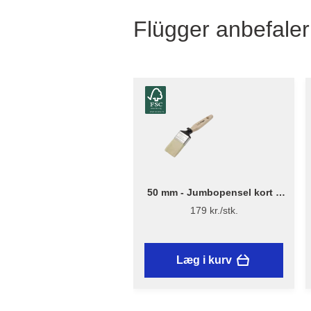
Flügger anbefaler
50 mm - Jumbopensel kort –
Flügger Excellence Series
179 kr./stk.
Læg i kurv