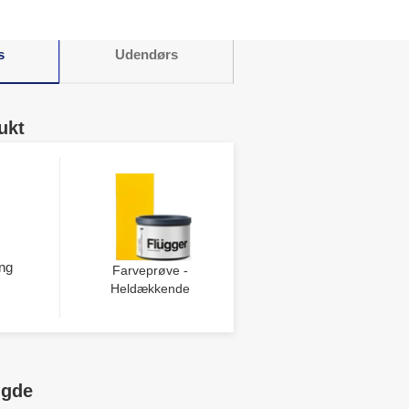
s
Udendørs
ukt
ng
Farveprøve -
Heldækkende
ngde