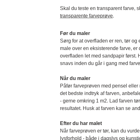
transparente farveprøve
.
Før du maler
Sørg for at overfladen er ren, tør og 
male over en eksisterende farve, er de
overfladen let med sandpapir først. Hu
snavs inden du går i gang med farv
Når du maler
Påfør farveprøven med pensel eller rul
det bedste indtryk af farven, anbefale
- gerne omkring 1 m2. Lad farven tørr
resultatet. Husk at farven kan se and
Efter du har malet
Når farveprøven er tør, kan du vurder
lysforhold - både i dagslys og kunstigt 