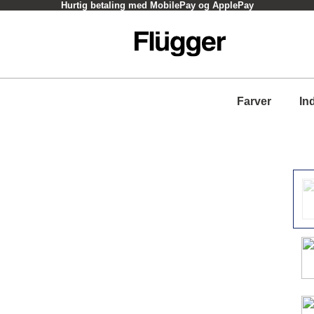
Click og Collect - oftest inden for en time
Farver
In