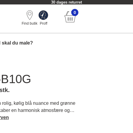
Fri fragt fra 549 kr.
0
Find butik
Proff
 skal du male?
-B10G
stk.
rolig, kølig blå nuance med grønne
skaber en harmonisk atmosfære og
lse af ro i rummet. Læs mere om
rven
og matchende farver.