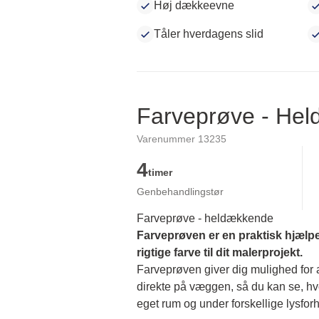
Høj dækkeevne
Tåler hverdagens slid
Farveprøve - He
Varenummer 13235
4
timer
Genbehandlingstør
Farveprøve - heldækkende
Farveprøven er en praktisk hjælpe
rigtige farve til dit malerprojekt.
Farveprøven giver dig mulighed for at
direkte på væggen, så du kan se, hvor
eget rum og under forskellige lysforh