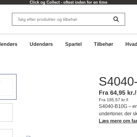
30 dages returret
dendørs
Udendørs
Spartel
Tilbehør
Hvad
S4040
Fra 64,95 kr./
Fra 185,57 kr./l
S4040-B10G – en 
undertoner, der 
giver dig en føle
Læs mere om fa
farvens karakter 