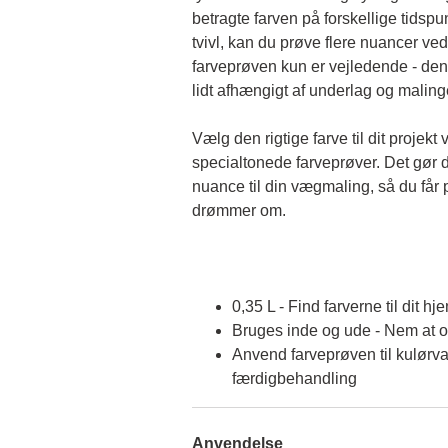
betragte farven på forskellige tidspun
tvivl, kan du prøve flere nuancer ved
farveprøven kun er vejledende - den 
lidt afhængigt af underlag og malin
Vælg den rigtige farve til dit projekt 
specialtonede farveprøver. Det gør d
nuance til din vægmaling, så du får p
drømmer om.
0,35 L - Find farverne til dit hj
Bruges inde og ude - Nem at 
Anvend farveprøven til kulørva
færdigbehandling
Anvendelse