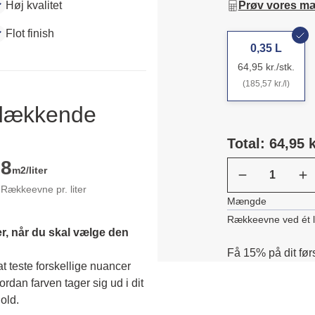
Høj kvalitet
Prøv vores m
Flot finish
0,35 L
64,95 kr./stk.
(185,57 kr./l)
ldækkende
Total: 64,95 k
8
m2/liter
Rækkeevne pr. liter
Mængde
Rækkeevne ved ét 
r, når du skal vælge den 
Få 15% på dit før
 teste forskellige nuancer 
dan farven tager sig ud i dit 
old. 