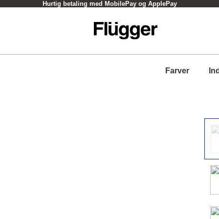
Hurtig betaling med MobilePay og ApplePay
Farver
In