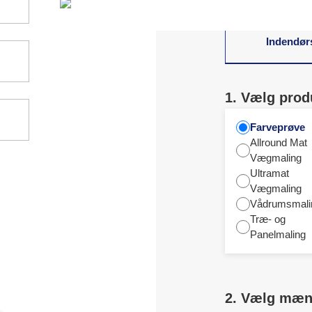
Indendør
1. Vælg prod
Farveprøve
Allround Mat
Vægmaling
Ultramat
Vægmaling
Vådrumsmali
Træ- og
Panelmaling
2. Vælg mæ