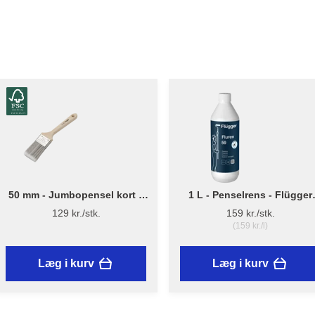
50 mm - Jumbopensel kort –
1 L - Penselrens - Flügger
Flügger Pro Series
Fluren 59
129 kr./stk.
159 kr./stk.
(159 kr./l)
Læg i kurv
Læg i kurv