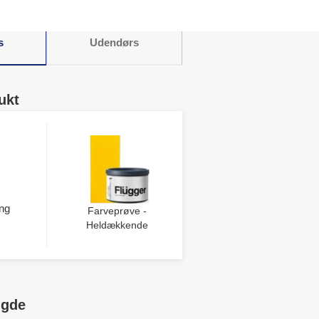
s
Udendørs
ukt
ng
Farveprøve -
Heldækkende
ngde