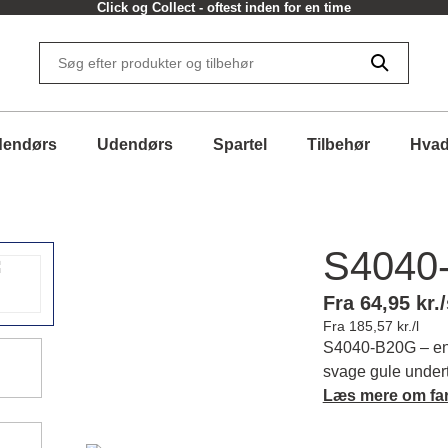
Click og Collect - oftest inden for en time
dendørs
Udendørs
Spartel
Tilbehør
Hvad
S4040
Fra 64,95 kr./
Fra 185,57 kr./l
S4040-B20G – en 
svage gule undert
i dine rum. Læs m
Læs mere om fa
matchende farver