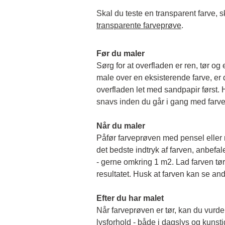
transparente farveprøve
.
Før du maler
Sørg for at overfladen er ren, tør og 
male over en eksisterende farve, er de
overfladen let med sandpapir først. Hu
snavs inden du går i gang med farv
Når du maler
Påfør farveprøven med pensel eller rul
det bedste indtryk af farven, anbefale
- gerne omkring 1 m2. Lad farven tørr
resultatet. Husk at farven kan se and
Efter du har malet
Når farveprøven er tør, kan du vurder
lysforhold - både i dagslys og kunstigt 