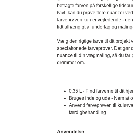
betragte farven på forskellige tidspun
tvivl, kan du prøve flere nuancer ved
farveprøven kun er vejledende - den 
lidt afhængigt af underlag og malin
Vælg den rigtige farve til dit projekt 
specialtonede farveprøver. Det gør d
nuance til din vægmaling, så du får p
drømmer om.
0,35 L - Find farverne til dit hj
Bruges inde og ude - Nem at 
Anvend farveprøven til kulørva
færdigbehandling
Anvendelse