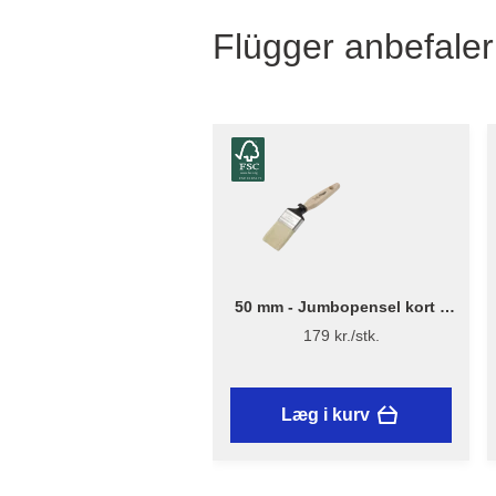
Flügger anbefaler
50 mm - Jumbopensel kort –
Flügger Excellence Series
179 kr./stk.
Læg i kurv