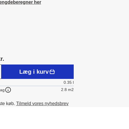
ængdeberegner her
r.
Læg i kurv
0.35 l
2.8 m2
lag
ste køb.
Tilmeld vores nyhedsbrev