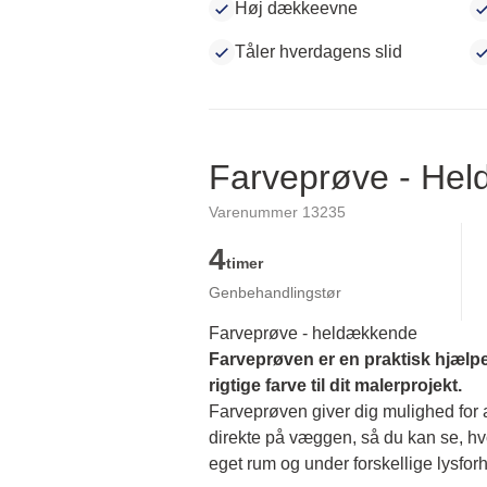
Høj dækkeevne
Tåler hverdagens slid
Farveprøve - He
Varenummer 13235
4
timer
Genbehandlingstør
Farveprøve - heldækkende
Farveprøven er en praktisk hjælpe
rigtige farve til dit malerprojekt.
Farveprøven giver dig mulighed for at
direkte på væggen, så du kan se, hvor
eget rum og under forskellige lysforh