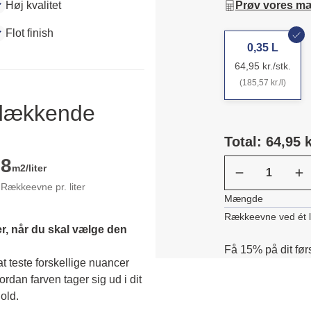
Høj kvalitet
Prøv vores m
Flot finish
0,35 L
64,95 kr./stk.
(185,57 kr./l)
ldækkende
Total: 64,95 k
8
m2/liter
Rækkeevne pr. liter
Mængde
Rækkeevne ved ét 
r, når du skal vælge den 
Få 15% på dit før
 teste forskellige nuancer 
dan farven tager sig ud i dit 
old. 