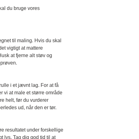
Skal du teste en transparent farve, skal du bruge vores 
egnet til maling. Hvis du skal 
t vigtigt at mattere 
sk at fjerne alt støv og 
eprøven. 
le i et jævnt lag. For at få 
r vi at male et større område 
e helt, før du vurderer 
erledes ud, når den er tør. 
e resultatet under forskellige 
lys. Tag dig god tid til at 