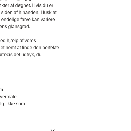
kter af døgnet. Hvis du er i 
 siden af hinanden. Husk at 
endelige farve kan variere 
gens glansgrad.
ved hjælp af vores 
et nemt at finde den perfekte 
ræcis det udtryk, du 
em
overmale
lg, ikke som