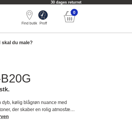
30 dages returret
0
Find butik
Proff
 skal du male?
-B20G
stk.
dyb, kølig blågrøn nuance med
oner, der skaber en rolig atmosfære
ere om farvens karakter og
rven
.