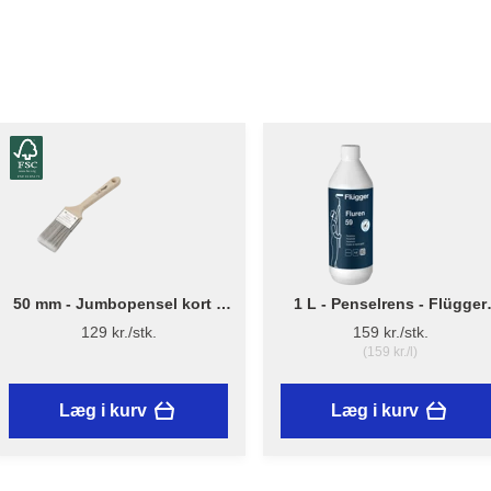
50 mm - Jumbopensel kort –
1 L - Penselrens - Flügger
Flügger Pro Series
Fluren 59
129 kr./stk.
159 kr./stk.
(159 kr./l)
Læg i kurv
Læg i kurv