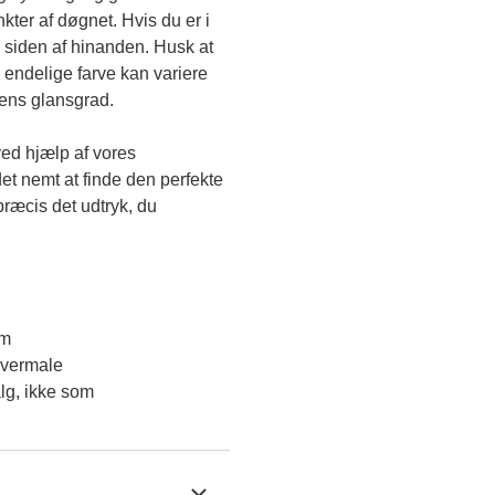
kter af døgnet. Hvis du er i 
 siden af hinanden. Husk at 
endelige farve kan variere 
gens glansgrad.
ved hjælp af vores 
et nemt at finde den perfekte 
ræcis det udtryk, du 
em
overmale
lg, ikke som