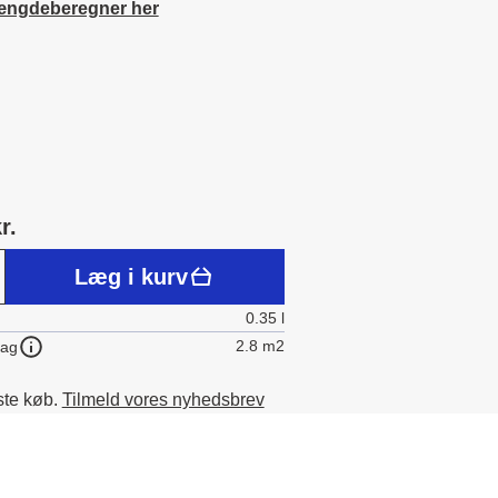
ængdeberegner her
r.
Læg i kurv
0.35 l
2.8 m2
lag
ste køb.
Tilmeld vores nyhedsbrev