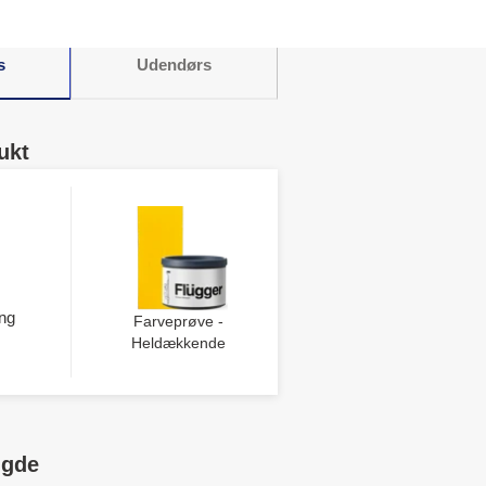
s
Udendørs
ukt
ng
Farveprøve -
Heldækkende
ngde