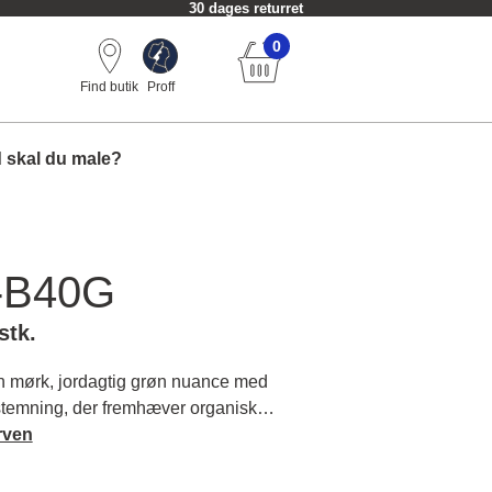
30 dages returret
0
Find butik
Proff
 skal du male?
-B40G
stk.
 mørk, jordagtig grøn nuance med
g stemning, der fremhæver organiske
ager til et indbydende miljø i dit
rven
m farvens karakter og matchende