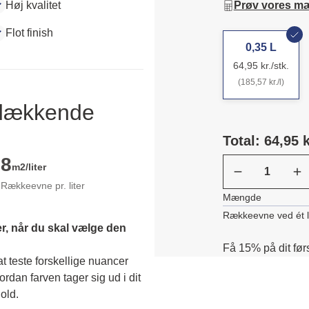
Høj kvalitet
Prøv vores m
Flot finish
0,35 L
64,95 kr./stk.
(185,57 kr./l)
ldækkende
Total: 64,95 k
8
m2/liter
Rækkeevne pr. liter
Mængde
Rækkeevne ved ét 
r, når du skal vælge den 
Få 15% på dit før
 teste forskellige nuancer 
dan farven tager sig ud i dit 
old. 