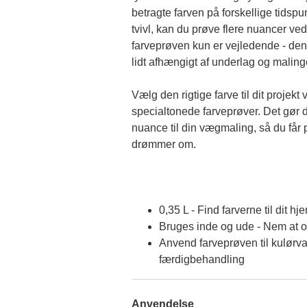
betragte farven på forskellige tidspun
tvivl, kan du prøve flere nuancer ved
farveprøven kun er vejledende - den 
lidt afhængigt af underlag og malin
Vælg den rigtige farve til dit projekt 
specialtonede farveprøver. Det gør d
nuance til din vægmaling, så du får p
drømmer om.
0,35 L - Find farverne til dit hj
Bruges inde og ude - Nem at 
Anvend farveprøven til kulørva
færdigbehandling
Anvendelse