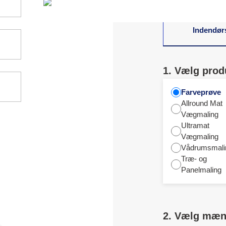
Indendør
1. Vælg prod
Farveprøve
Allround Mat
Vægmaling
Ultramat
Vægmaling
Vådrumsmali
Træ- og
Panelmaling
2. Vælg mæ