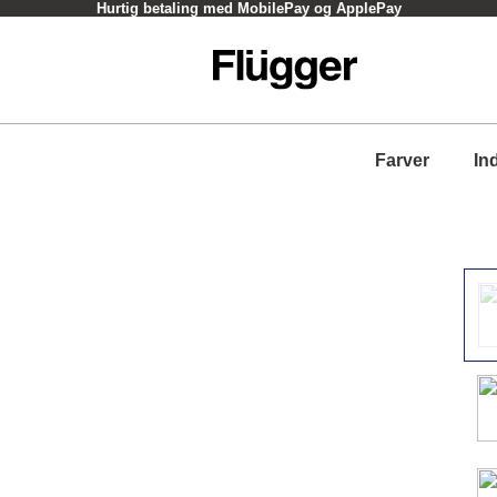
Hurtig betaling med MobilePay og ApplePay
Farver
In