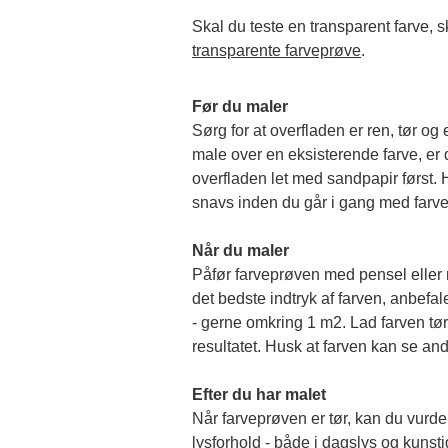
transparente farveprøve
.
Før du maler
Sørg for at overfladen er ren, tør og 
male over en eksisterende farve, er de
overfladen let med sandpapir først. Hu
snavs inden du går i gang med farv
Når du maler
Påfør farveprøven med pensel eller rul
det bedste indtryk af farven, anbefale
- gerne omkring 1 m2. Lad farven tørr
resultatet. Husk at farven kan se and
Efter du har malet
Når farveprøven er tør, kan du vurder
lysforhold - både i dagslys og kunstigt 