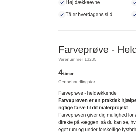
Høj dækkeevne
Tåler hverdagens slid
Farveprøve - He
Varenummer 13235
4
timer
Genbehandlingstør
Farveprøve - heldækkende
Farveprøven er en praktisk hjælpe
rigtige farve til dit malerprojekt.
Farveprøven giver dig mulighed for at
direkte på væggen, så du kan se, hvor
eget rum og under forskellige lysforh