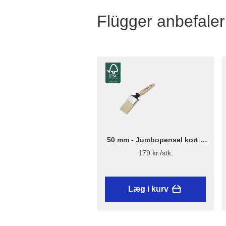
Flügger anbefaler
50 mm - Jumbopensel kort –
Flügger Excellence Series
179 kr./stk.
Læg i kurv