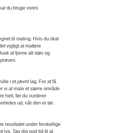
Skal du teste en transparent farve, skal du bruge vores 
egnet til maling. Hvis du skal 
t vigtigt at mattere 
sk at fjerne alt støv og 
eprøven. 
le i et jævnt lag. For at få 
r vi at male et større område 
e helt, før du vurderer 
erledes ud, når den er tør. 
e resultatet under forskellige 
lys. Tag dig god tid til at 