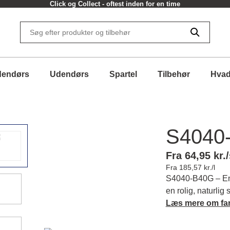
Click og Collect - oftest inden for en time
dendørs
Udendørs
Spartel
Tilbehør
Hvad
S4040
Fra 64,95 kr./
Fra 185,57 kr./l
S4040-B40G – En
en rolig, naturli
materialer og bidr
Læs mere om fa
hjem. Læs mere o
farver.