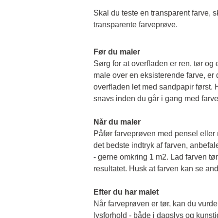
transparente farveprøve
.
Før du maler
Sørg for at overfladen er ren, tør og 
male over en eksisterende farve, er de
overfladen let med sandpapir først. Hu
snavs inden du går i gang med farv
Når du maler
Påfør farveprøven med pensel eller rul
det bedste indtryk af farven, anbefale
- gerne omkring 1 m2. Lad farven tørr
resultatet. Husk at farven kan se and
Efter du har malet
Når farveprøven er tør, kan du vurder
lysforhold - både i dagslys og kunstigt 