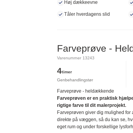
Høj dækkeevne
Tåler hverdagens slid
Farveprøve - He
Varenummer 13243
4
timer
Genbehandlingstør
Farveprøve - heldækkende
Farveprøven er en praktisk hjælpe
rigtige farve til dit malerprojekt.
Farveprøven giver dig mulighed for at
direkte på væggen, så du kan se, hvor
eget rum og under forskellige lysforh