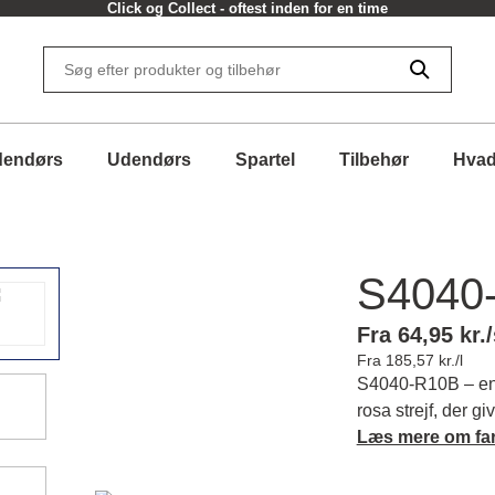
Click og Collect - oftest inden for en time
dendørs
Udendørs
Spartel
Tilbehør
Hvad
S4040
Fra 64,95 kr./
Fra 185,57 kr./l
S4040-R10B – en 
rosa strejf, der 
i dine rum. Oplev
Læs mere om fa
tager din indretn
farvens karakter 