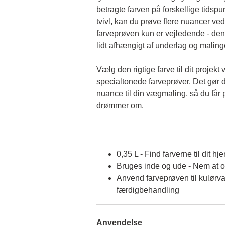
betragte farven på forskellige tidspun
tvivl, kan du prøve flere nuancer ved
farveprøven kun er vejledende - den 
lidt afhængigt af underlag og malin
Vælg den rigtige farve til dit projekt 
specialtonede farveprøver. Det gør d
nuance til din vægmaling, så du får p
drømmer om.
0,35 L - Find farverne til dit hj
Bruges inde og ude - Nem at 
Anvend farveprøven til kulørva
færdigbehandling
Anvendelse