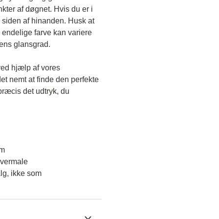
kter af døgnet. Hvis du er i 
 siden af hinanden. Husk at 
endelige farve kan variere 
gens glansgrad.
ved hjælp af vores 
et nemt at finde den perfekte 
ræcis det udtryk, du 
em
overmale
lg, ikke som