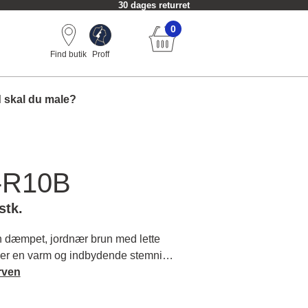
30 dages returret
0
Find butik
Proff
 skal du male?
-R10B
stk.
dæmpet, jordnær brun med lette
giver en varm og indbydende stemning
 dybde og ro med en nuance, der
rven
ing til nye højder. Læs mere om
og matchende farver.