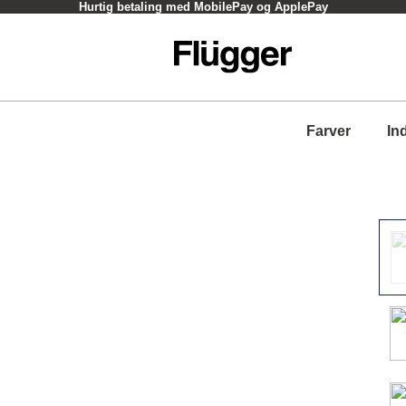
Hurtig betaling med MobilePay og ApplePay
Farver
In