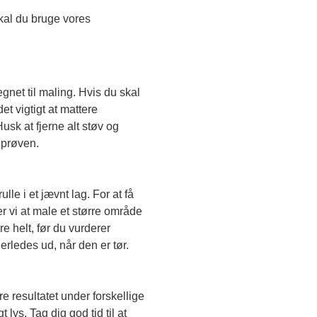
Skal du teste en transparent farve, skal du bruge vores 
egnet til maling. Hvis du skal 
t vigtigt at mattere 
sk at fjerne alt støv og 
eprøven. 
le i et jævnt lag. For at få 
r vi at male et større område 
e helt, før du vurderer 
erledes ud, når den er tør. 
e resultatet under forskellige 
lys. Tag dig god tid til at 