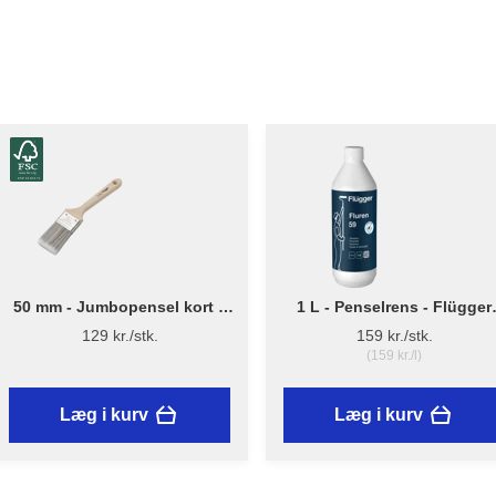
50 mm - Jumbopensel kort –
1 L - Penselrens - Flügger
Flügger Pro Series
Fluren 59
129 kr./stk.
159 kr./stk.
(159 kr./l)
Læg i kurv
Læg i kurv