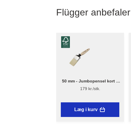
Flügger anbefaler
50 mm - Jumbopensel kort –
Flügger Excellence Series
179 kr./stk.
Læg i kurv