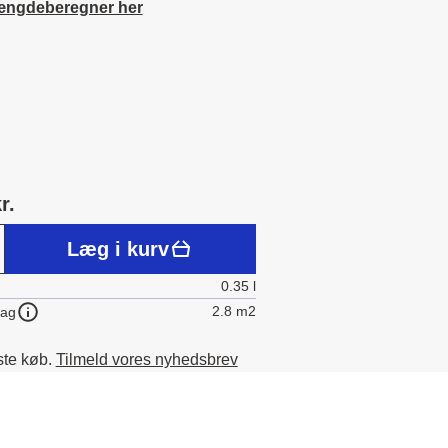
ængdeberegner her
r.
Læg i kurv
0.35 l
2.8 m2
lag
ste køb.
Tilmeld vores nyhedsbrev