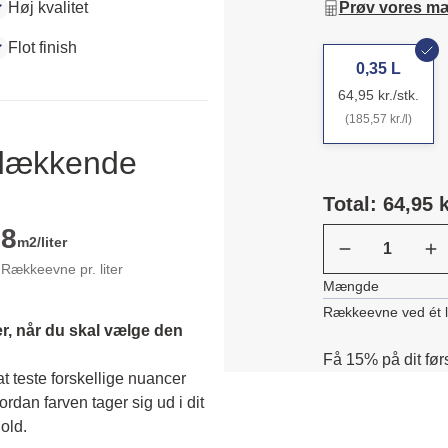
Høj kvalitet
Prøv vores m
Flot finish
0,35 L
64,95 kr./stk.
(185,57 kr./l)
ldækkende
Total: 64,95 k
8
m2/liter
Rækkeevne pr. liter
Mængde
Rækkeevne ved ét 
r, når du skal vælge den 
Få 15% på dit før
 teste forskellige nuancer 
dan farven tager sig ud i dit 
old. 