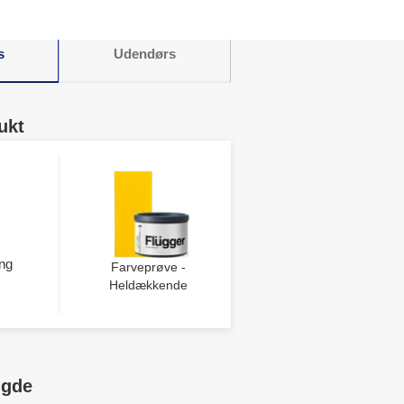
s
Udendørs
ukt
ng
Farveprøve -
Heldækkende
ngde