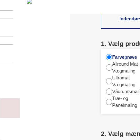
Indendør
1. Vælg prod
Farveprøve
Allround Mat
Vægmaling
Ultramat
Vægmaling
Vådrumsmali
Træ- og
Panelmaling
2. Vælg mæ