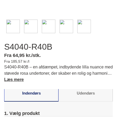
S4040-R40B
Fra 64,95 kr./stk.
Fra 185,57 kr./l
S4040-R40B – en afdæmpet, indbydende lilla nuance med
støvede rosa undertoner, der skaber en rolig og harmonisk
stemning, hvor du får en elegant følelse af dybde. Læs
Læs mere
mere om farvens karakter og matchende farver.
Indendørs
Udendørs
1. Vælg produkt