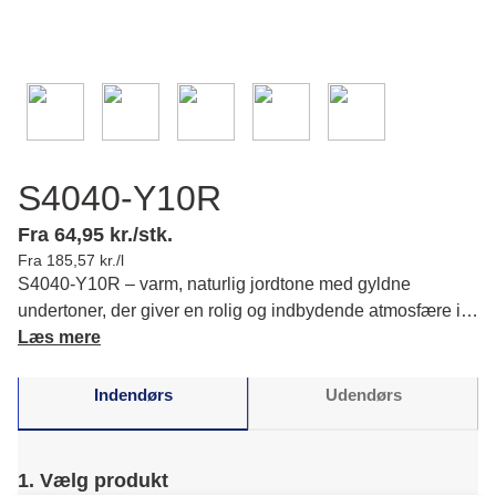
S4040-Y10R
Fra 64,95 kr./stk.
Fra 185,57 kr./l
S4040-Y10R – varm, naturlig jordtone med gyldne
undertoner, der giver en rolig og indbydende atmosfære i
dine rum. Læs mere om farvens karakter og matchende
Læs mere
farver.
Indendørs
Udendørs
1. Vælg produkt