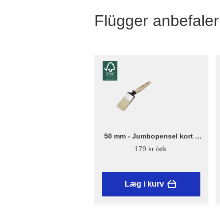
Flügger anbefaler
50 mm - Jumbopensel kort –
Flügger Excellence Series
179 kr./stk.
Læg i kurv