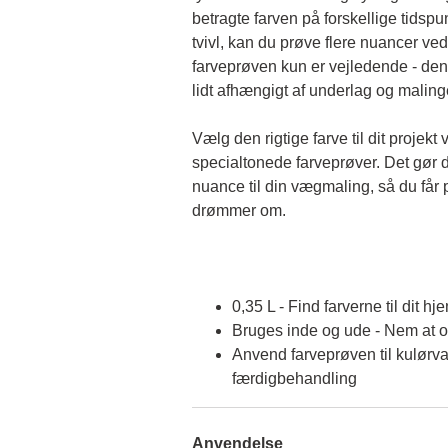
betragte farven på forskellige tidspun
tvivl, kan du prøve flere nuancer ved
farveprøven kun er vejledende - den 
lidt afhængigt af underlag og malin
Vælg den rigtige farve til dit projekt 
specialtonede farveprøver. Det gør d
nuance til din vægmaling, så du får p
drømmer om.
0,35 L - Find farverne til dit hj
Bruges inde og ude - Nem at 
Anvend farveprøven til kulørva
færdigbehandling
Anvendelse