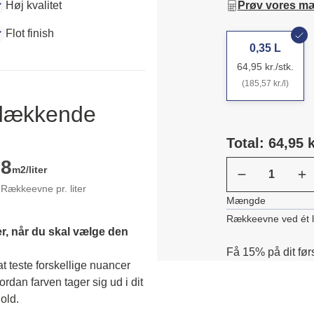
Høj kvalitet
Prøv vores m
Flot finish
0,35 L
64,95 kr./stk.
(185,57 kr./l)
ldækkende
Total: 64,95 k
8
m2/liter
Rækkeevne pr. liter
Mængde
Rækkeevne ved ét 
r, når du skal vælge den 
Få 15% på dit før
 teste forskellige nuancer 
dan farven tager sig ud i dit 
old. 