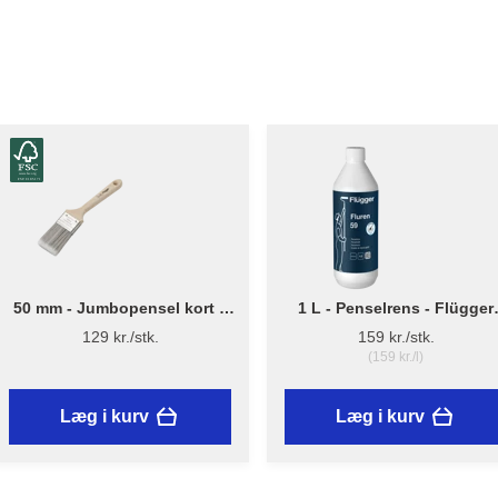
50 mm - Jumbopensel kort –
1 L - Penselrens - Flügger
Flügger Pro Series
Fluren 59
129 kr./stk.
159 kr./stk.
(159 kr./l)
Læg i kurv
Læg i kurv