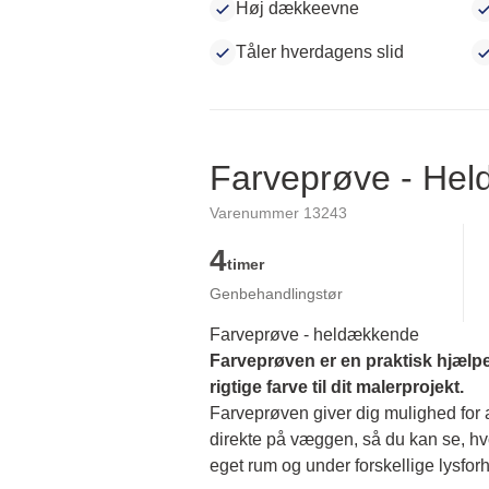
Høj dækkeevne
Tåler hverdagens slid
Farveprøve - He
Varenummer 13243
4
timer
Genbehandlingstør
Farveprøve - heldækkende
Farveprøven er en praktisk hjælpe
rigtige farve til dit malerprojekt.
Farveprøven giver dig mulighed for at
direkte på væggen, så du kan se, hvor
eget rum og under forskellige lysforh