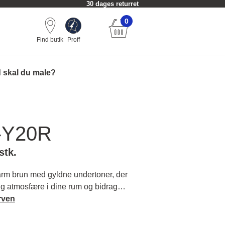
30 dages returret
0
Find butik
Proff
 skal du male?
-Y20R
stk.
m brun med gyldne undertoner, der
g atmosfære i dine rum og bidrager
 ro. Læs mere om farvens karakter og
rven
.