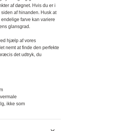
kter af døgnet. Hvis du er i 
 siden af hinanden. Husk at 
endelige farve kan variere 
gens glansgrad.
ved hjælp af vores 
et nemt at finde den perfekte 
ræcis det udtryk, du 
em
overmale
lg, ikke som