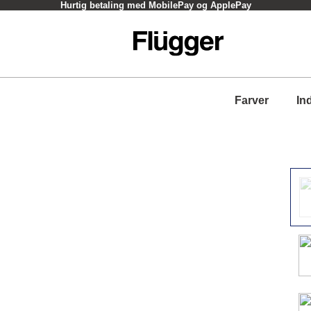
Hurtig betaling med MobilePay og ApplePay
Farver
In