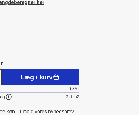
ængdeberegner her
r.
Læg i kurv
0.35 l
2.8 m2
lag
ste køb.
Tilmeld vores nyhedsbrev