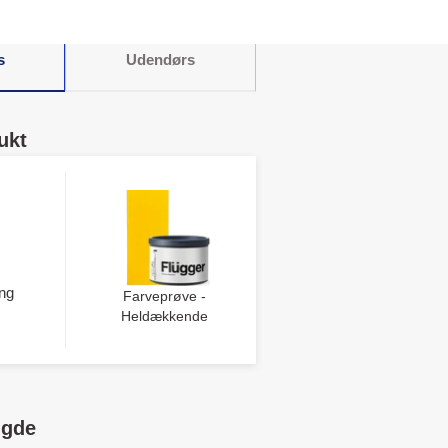
s
Udendørs
ukt
ng
Farveprøve -
Heldækkende
ngde