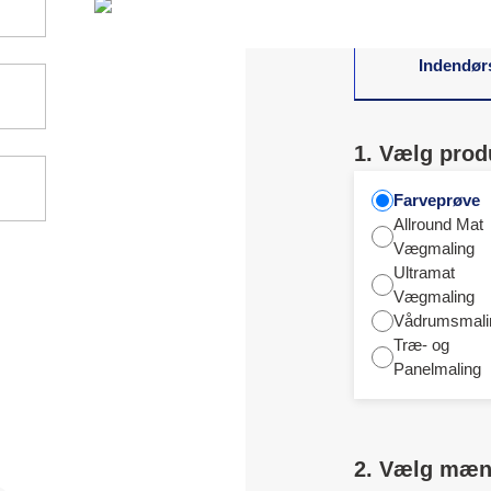
Indendør
1. Vælg prod
Farveprøve
Allround Mat
Vægmaling
Ultramat
Vægmaling
Vådrumsmali
Træ- og
Panelmaling
2. Vælg mæ