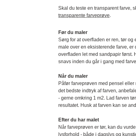
transparente farveprøve
.
Før du maler
Sørg for at overfladen er ren, tør og 
male over en eksisterende farve, er de
overfladen let med sandpapir først. Hu
snavs inden du går i gang med farv
Når du maler
Påfør farveprøven med pensel eller rul
det bedste indtryk af farven, anbefale
- gerne omkring 1 m2. Lad farven tørr
resultatet. Husk at farven kan se and
Efter du har malet
Når farveprøven er tør, kan du vurder
lysforhold - både i dagslys og kunstigt 