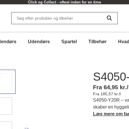
Click og Collect - oftest inden for en time
dendørs
Udendørs
Spartel
Tilbehør
Hvad
S4050
Fra 64,95 kr./
Fra 185,57 kr./l
S4050-Y20R – var
skaber en hyggeli
til din følelse af
Læs mere om fa
matchende farver