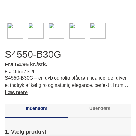
S4550-B30G
Fra 64,95 kr./stk.
Fra 185,57 kr./l
S4550-B30G – en dyb og rolig blågrøn nuance, der giver
et indtryk af kølig ro og naturlig elegance, perfekt til rum
hvor du ønsker et balanceret og harmonisk look. Læs mere
Læs mere
om farvens karakter og matchende farver.
Indendørs
Udendørs
1. Vælg produkt