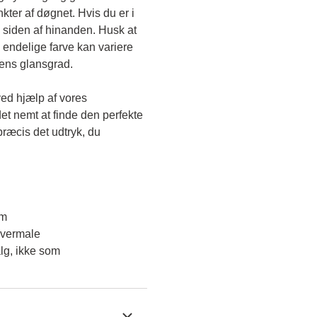
kter af døgnet. Hvis du er i 
 siden af hinanden. Husk at 
endelige farve kan variere 
gens glansgrad.
ved hjælp af vores 
et nemt at finde den perfekte 
ræcis det udtryk, du 
em
overmale
lg, ikke som