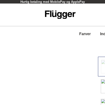
Hurtig betaling med MobilePay og ApplePay
Farver
In