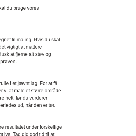
Skal du teste en transparent farve, skal du bruge vores 
egnet til maling. Hvis du skal 
t vigtigt at mattere 
sk at fjerne alt støv og 
eprøven. 
le i et jævnt lag. For at få 
r vi at male et større område 
e helt, før du vurderer 
erledes ud, når den er tør. 
e resultatet under forskellige 
lys. Tag dig god tid til at 