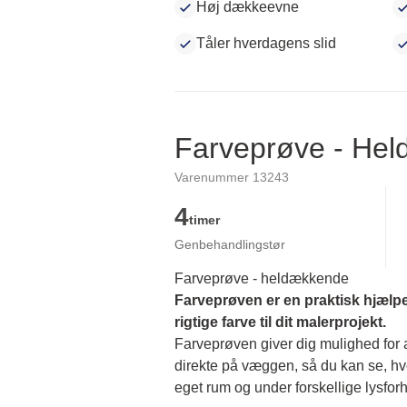
Høj dækkeevne
Tåler hverdagens slid
Farveprøve - He
Varenummer 13243
4
timer
Genbehandlingstør
Farveprøve - heldækkende
Farveprøven er en praktisk hjælpe
rigtige farve til dit malerprojekt.
Farveprøven giver dig mulighed for at
direkte på væggen, så du kan se, hvor
eget rum og under forskellige lysforh