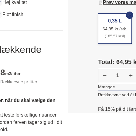
Høj kvalitet
Prøv vores m
Flot finish
0,35 L
64,95 kr./stk.
(185,57 kr./l)
ldækkende
Total: 64,95 k
8
m2/liter
Rækkeevne pr. liter
Mængde
Rækkeevne ved ét 
r, når du skal vælge den 
Få 15% på dit før
 teste forskellige nuancer 
dan farven tager sig ud i dit 
old. 