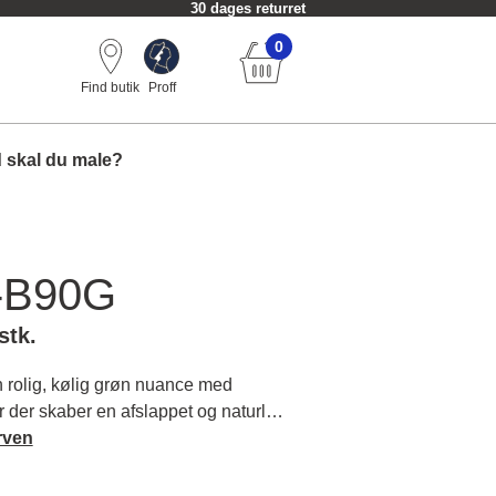
30 dages returret
0
Find butik
Proff
 skal du male?
-B90G
stk.
rolig, kølig grøn nuance med
r der skaber en afslappet og naturlig
 til rum hvor du ønsker en harmonisk
rven
 om farvens karakter og matchende