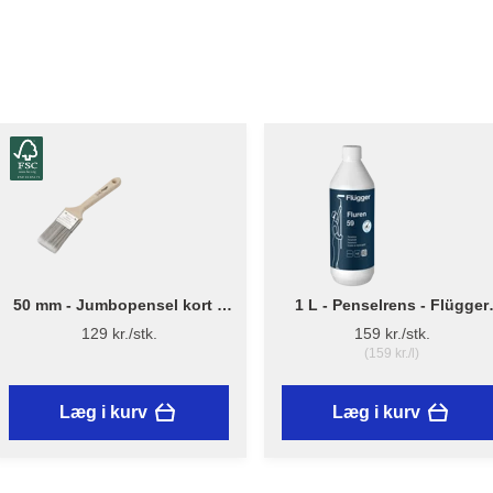
50 mm - Jumbopensel kort –
1 L - Penselrens - Flügger
Flügger Pro Series
Fluren 59
129 kr./stk.
159 kr./stk.
(159 kr./l)
Læg i kurv
Læg i kurv