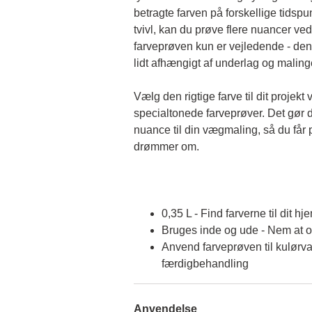
betragte farven på forskellige tidspun
tvivl, kan du prøve flere nuancer ved
farveprøven kun er vejledende - den 
lidt afhængigt af underlag og malin
Vælg den rigtige farve til dit projekt 
specialtonede farveprøver. Det gør d
nuance til din vægmaling, så du får p
drømmer om.
0,35 L - Find farverne til dit hj
Bruges inde og ude - Nem at 
Anvend farveprøven til kulørva
færdigbehandling
Anvendelse