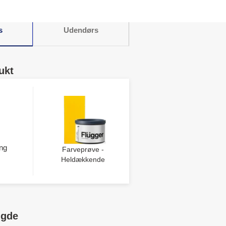
s
Udendørs
ukt
ng
Farveprøve -
Heldækkende
ngde