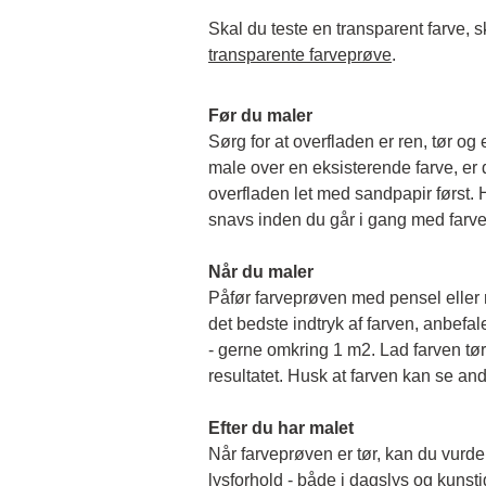
transparente farveprøve
.
Før du maler
Sørg for at overfladen er ren, tør og 
male over en eksisterende farve, er de
overfladen let med sandpapir først. Hu
snavs inden du går i gang med farv
Når du maler
Påfør farveprøven med pensel eller rul
det bedste indtryk af farven, anbefale
- gerne omkring 1 m2. Lad farven tørr
resultatet. Husk at farven kan se and
Efter du har malet
Når farveprøven er tør, kan du vurder
lysforhold - både i dagslys og kunstigt 