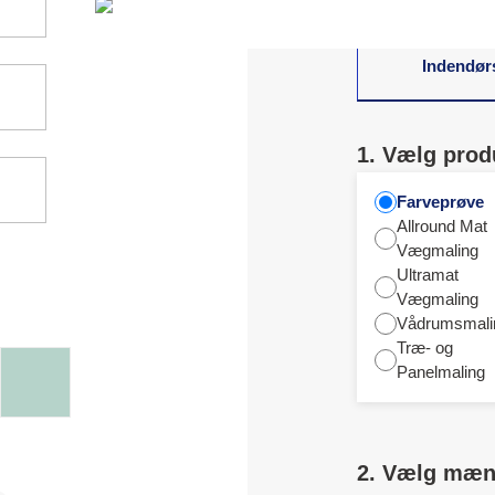
Indendør
1. Vælg prod
Farveprøve
Allround Mat
Vægmaling
Ultramat
Vægmaling
Vådrumsmali
Træ- og
Panelmaling
2. Vælg mæ