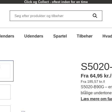
Click og Collect - oftest inden for en time
dendørs
Udendørs
Spartel
Tilbehør
Hvad
S5020
Fra 64,95 kr./
Fra 185,57 kr./l
S5020-B90G – en 
blålige undertone
stemning, perfekt
Læs mere om fa
helhed. Læs mere
farver.