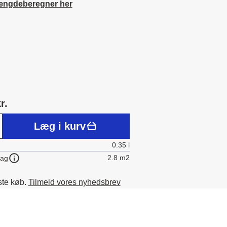
ængdeberegner her
r.
Læg i kurv
0.35 l
2.8 m2
lag
ste køb.
Tilmeld vores nyhedsbrev