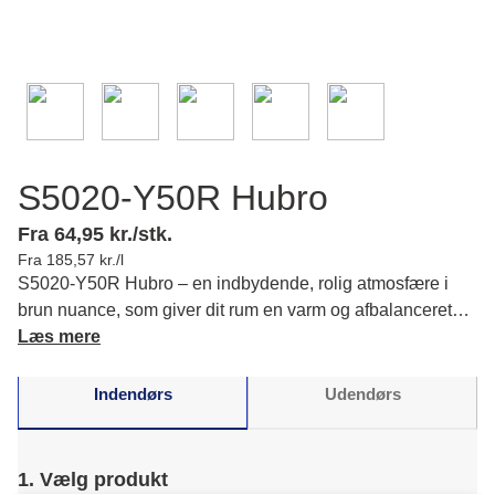
S5020-Y50R Hubro
Fra 64,95 kr./stk.
Fra 185,57 kr./l
S5020-Y50R Hubro – en indbydende, rolig atmosfære i
brun nuance, som giver dit rum en varm og afbalanceret
karakter. Du opdager en dæmpet elegance og dybde i din
Læs mere
indretning. Læs mere om farvens karakter og matchende
farver.
Indendørs
Udendørs
1. Vælg produkt