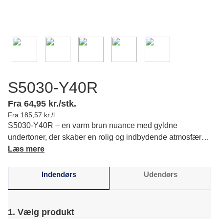
S5030-Y40R
Fra 64,95 kr./stk.
Fra 185,57 kr./l
S5030-Y40R – en varm brun nuance med gyldne
undertoner, der skaber en rolig og indbydende atmosfære,
så du oplever en hyggelig stemning i rummet. Læs mere
Læs mere
om farvens karakter og matchende farver.
Indendørs
Udendørs
1. Vælg produkt