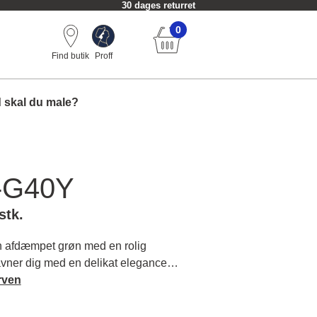
30 dages returret
0
Find butik
Proff
 skal du male?
-G40Y
stk.
 afdæmpet grøn med en rolig
avner dig med en delikat elegance
ydende base for din indretning. Læs
rven
arakter og matchende farver.