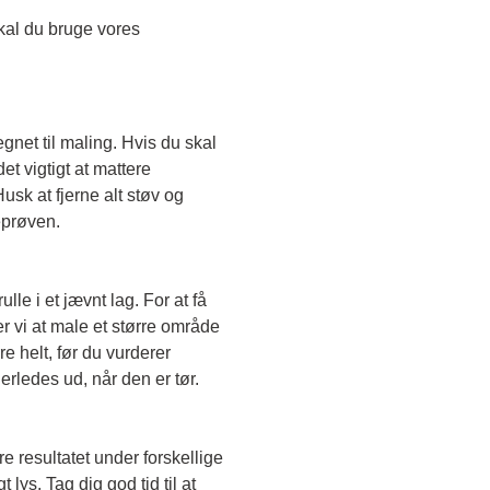
Skal du teste en transparent farve, skal du bruge vores 
egnet til maling. Hvis du skal 
t vigtigt at mattere 
sk at fjerne alt støv og 
eprøven. 
le i et jævnt lag. For at få 
r vi at male et større område 
e helt, før du vurderer 
erledes ud, når den er tør. 
e resultatet under forskellige 
lys. Tag dig god tid til at 