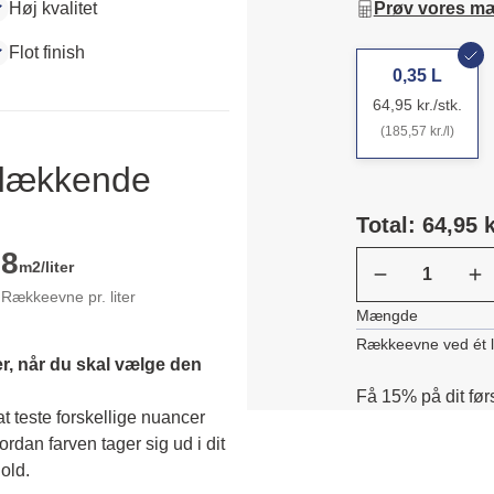
Høj kvalitet
Prøv vores m
Flot finish
0,35 L
64,95 kr./stk.
(185,57 kr./l)
ldækkende
Total: 64,95 k
8
m2/liter
Rækkeevne pr. liter
Mængde
Rækkeevne ved ét 
r, når du skal vælge den 
Få 15% på dit før
 teste forskellige nuancer 
dan farven tager sig ud i dit 
old. 