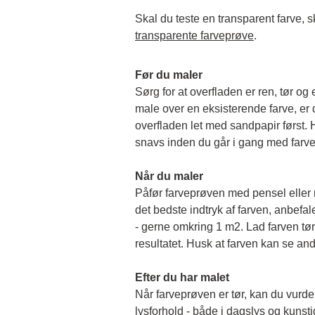
transparente farveprøve
.
Før du maler
Sørg for at overfladen er ren, tør og 
male over en eksisterende farve, er de
overfladen let med sandpapir først. Hu
snavs inden du går i gang med farv
Når du maler
Påfør farveprøven med pensel eller rul
det bedste indtryk af farven, anbefale
- gerne omkring 1 m2. Lad farven tørr
resultatet. Husk at farven kan se and
Efter du har malet
Når farveprøven er tør, kan du vurder
lysforhold - både i dagslys og kunstigt 