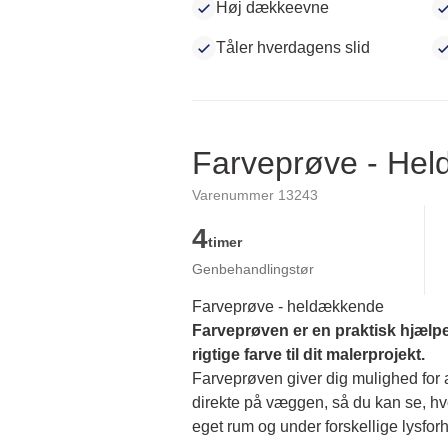
Høj dækkeevne
Tåler hverdagens slid
Farveprøve - He
Varenummer 13243
4
timer
Genbehandlingstør
Farveprøve - heldækkende
Farveprøven er en praktisk hjælpe
rigtige farve til dit malerprojekt.
Farveprøven giver dig mulighed for at
direkte på væggen, så du kan se, hvor
eget rum og under forskellige lysforh