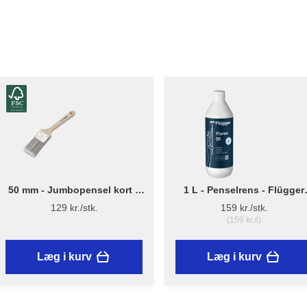
50 mm - Jumbopensel kort –
1 L - Penselrens - Flügger
Flügger Pro Series
Fluren 59
129 kr./stk.
159 kr./stk.
(159 kr./l)
Læg i kurv
Læg i kurv