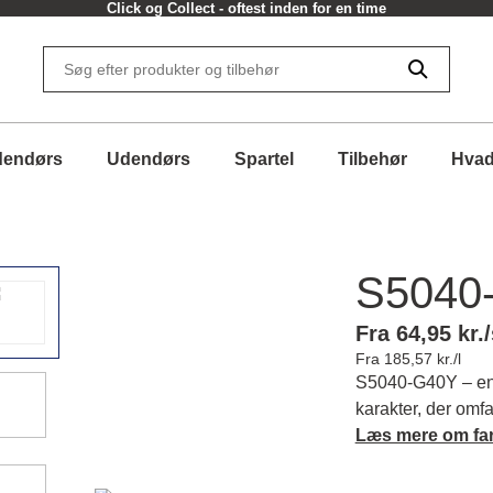
Click og Collect - oftest inden for en time
dendørs
Udendørs
Spartel
Tilbehør
Hvad
S5040
Fra 64,95 kr./
Fra 185,57 kr./l
S5040-G40Y – en
karakter, der omf
og skaber en indb
Læs mere om fa
mere om farvens k