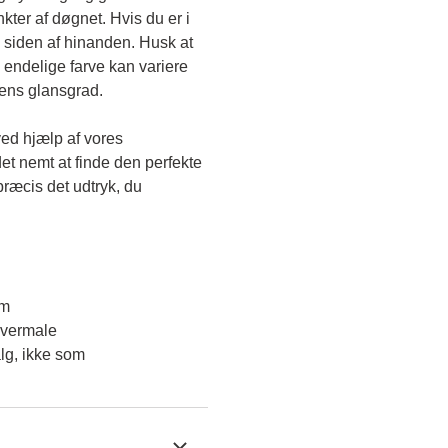
kter af døgnet. Hvis du er i 
 siden af hinanden. Husk at 
endelige farve kan variere 
gens glansgrad.
ved hjælp af vores 
et nemt at finde den perfekte 
ræcis det udtryk, du 
em
overmale
lg, ikke som