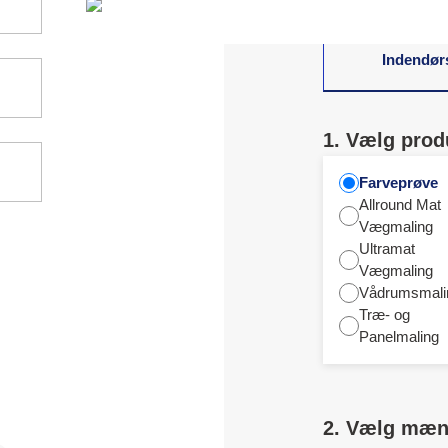
Indendør
1. Vælg prod
Farveprøve
Allround Mat
Vægmaling
Ultramat
Vægmaling
Vådrumsmali
Træ- og
Panelmaling
2. Vælg mæ