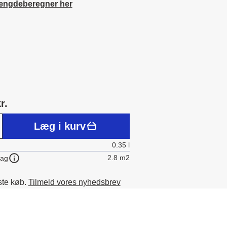
ængdeberegner her
r.
Læg i kurv
0.35 l
2.8 m2
lag
ste køb.
Tilmeld vores nyhedsbrev