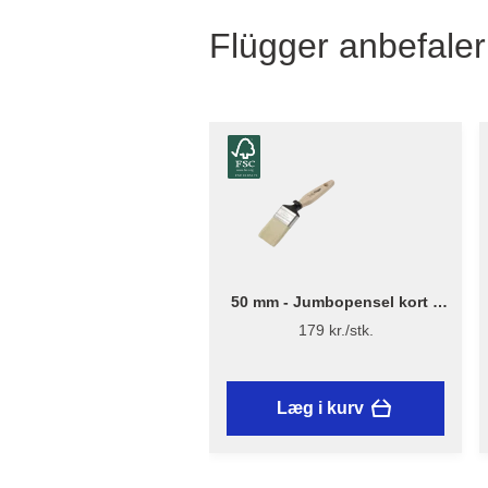
Flügger anbefaler
50 mm - Jumbopensel kort –
Flügger Excellence Series
179 kr./stk.
Læg i kurv