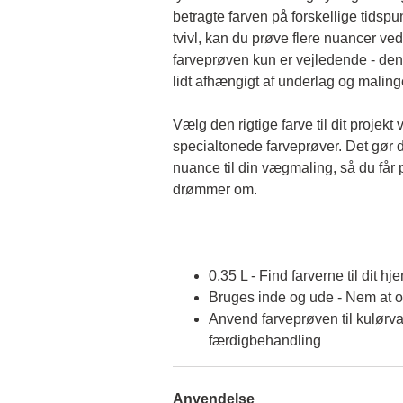
betragte farven på forskellige tidspun
tvivl, kan du prøve flere nuancer ved
farveprøven kun er vejledende - den 
lidt afhængigt af underlag og malin
Vælg den rigtige farve til dit projekt 
specialtonede farveprøver. Det gør d
nuance til din vægmaling, så du får p
drømmer om.
0,35 L - Find farverne til dit hj
Bruges inde og ude - Nem at 
Anvend farveprøven til kulørva
færdigbehandling
Anvendelse