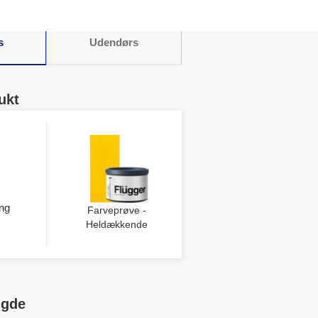
s
Udendørs
ukt
ng
Farveprøve -
Heldækkende
ngde