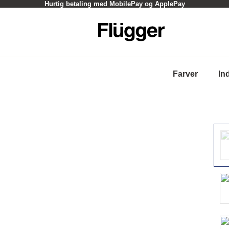
Hurtig betaling med MobilePay og ApplePay
Farver
In