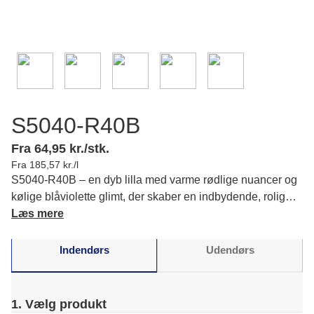
S5040-R40B
Fra 64,95 kr./stk.
Fra 185,57 kr./l
S5040-R40B – en dyb lilla med varme rødlige nuancer og
kølige blåviolette glimt, der skaber en indbydende, rolig
stemning, hvor du kan udfolde din stil i en afbalanceret
Læs mere
elegance. Læs mere om farvens karakter og matchende
farver.
Indendørs
Udendørs
1. Vælg produkt