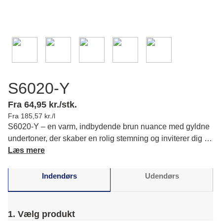
S6020-Y
Fra 64,95 kr./stk.
Fra 185,57 kr./l
S6020-Y – en varm, indbydende brun nuance med gyldne
undertoner, der skaber en rolig stemning og inviterer dig til
at udforske varme neutrale toner i din indretning. Læs mere
Læs mere
om farvens karakter og matchende farver.
Indendørs
Udendørs
1. Vælg produkt