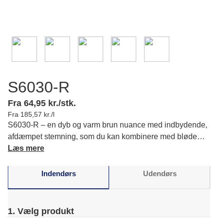
S6030-R
Fra 64,95 kr./stk.
Fra 185,57 kr./l
S6030-R – en dyb og varm brun nuance med indbydende,
afdæmpet stemning, som du kan kombinere med bløde
offwhite toner og jordnære farvetoner. Læs mere om
Læs mere
farvens karakter og matchende farver.
Indendørs
Udendørs
1. Vælg produkt