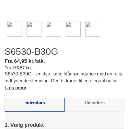
S6530-B30G
Fra 64,95 kr./stk.
Fra 185,57 kr./l
S6530-B30G – en dyb, kølig blågrøn nuance med en rolig,
indbydende stemning. Den bidrager til en elegant og tidløs
atmosfære, hvor du kan opleve en afbalanceret og
Læs mere
harmonisk indretning. Læs mere om farvens karakter og
matchende farver.
Indendørs
Udendørs
1. Vælg produkt