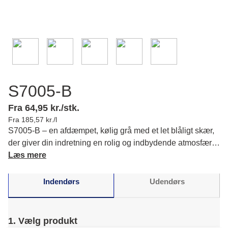
S7005-B
Fra 64,95 kr./stk.
Fra 185,57 kr./l
S7005-B – en afdæmpet, kølig grå med et let blåligt skær,
der giver din indretning en rolig og indbydende atmosfære.
Du vil opleve en tidløs elegance i ethvert rum. Læs mere
Læs mere
om farvens karakter og matchende farver.
Indendørs
Udendørs
1. Vælg produkt