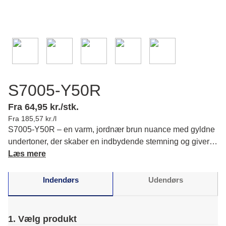
S7005-Y50R
Fra 64,95 kr./stk.
Fra 185,57 kr./l
S7005-Y50R – en varm, jordnær brun nuance med gyldne
undertoner, der skaber en indbydende stemning og giver
din indretning en rolig atmosfære. Læs mere om farvens
Læs mere
karakter og matchende farver.
Indendørs
Udendørs
1. Vælg produkt