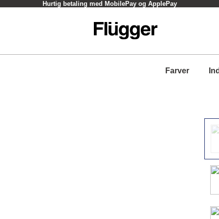
Hurtig betaling med MobilePay og ApplePay
Farver
In