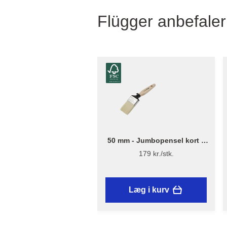
Flügger anbefaler
50 mm - Jumbopensel kort –
Flügger Excellence Series
179 kr./stk.
Læg i kurv