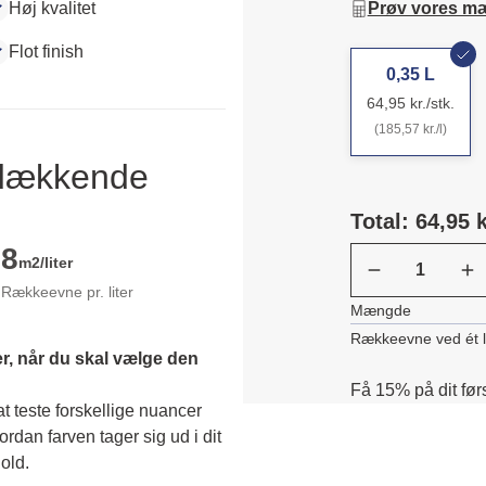
Høj kvalitet
Prøv vores m
Flot finish
0,35 L
64,95 kr./stk.
(185,57 kr./l)
ldækkende
Total: 64,95 k
8
m2/liter
Rækkeevne pr. liter
Mængde
Rækkeevne ved ét 
r, når du skal vælge den 
Få 15% på dit før
 teste forskellige nuancer 
dan farven tager sig ud i dit 
old. 