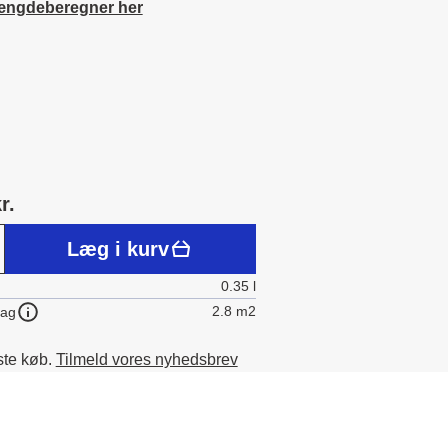
ængdeberegner her
r.
Læg i kurv
0.35 l
2.8 m2
lag
ste køb.
Tilmeld vores nyhedsbrev