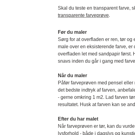
transparente farveprøve
.
Før du maler
Sørg for at overfladen er ren, tør og 
male over en eksisterende farve, er de
overfladen let med sandpapir først. Hu
snavs inden du går i gang med farv
Når du maler
Påfør farveprøven med pensel eller rul
det bedste indtryk af farven, anbefale
- gerne omkring 1 m2. Lad farven tørr
resultatet. Husk at farven kan se and
Efter du har malet
Når farveprøven er tør, kan du vurder
lysforhold - både i dagslys og kunstigt 