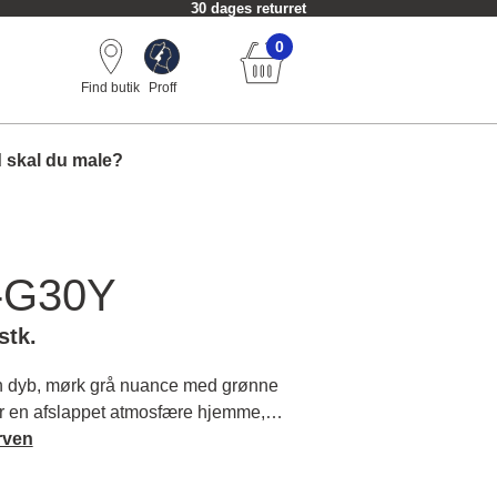
30 dages returret
0
Find butik
Proff
 skal du male?
-G30Y
stk.
 dyb, mørk grå nuance med grønne
r en afslappet atmosfære hjemme,
t udtryk. Læs mere om farvens
rven
ende farver.