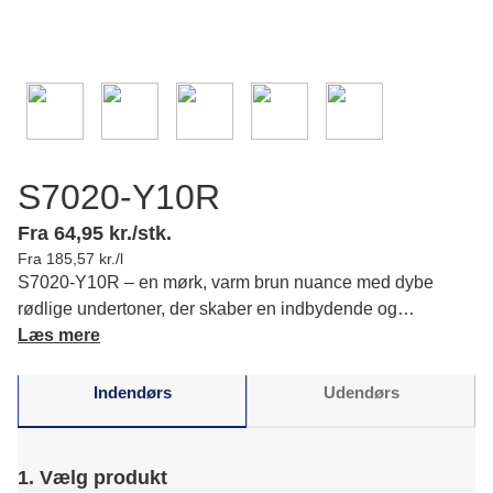
S7020-Y10R
Fra 64,95 kr./stk.
Fra 185,57 kr./l
S7020-Y10R – en mørk, varm brun nuance med dybe
rødlige undertoner, der skaber en indbydende og
harmonisk stemning i din bolig. Læs mere om farvens
Læs mere
karakter og matchende farver.
Indendørs
Udendørs
1. Vælg produkt