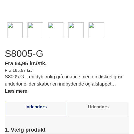
S8005-G
Fra 64,95 kr./stk.
Fra 185,57 kr./l
S8005-G – en dyb, rolig grå nuance med en diskret grøn
undertone, der skaber en indbydende og afslappet
stemning i dit rum. Læs mere om farvens karakter og
Læs mere
matchende farver.
Indendørs
Udendørs
1. Vælg produkt