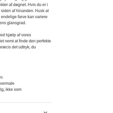
kter af døgnet. Hvis du er i 
 siden af hinanden. Husk at 
endelige farve kan variere 
gens glansgrad.
ved hjælp af vores 
et nemt at finde den perfekte 
ræcis det udtryk, du 
em
overmale
lg, ikke som