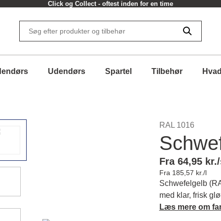
Click og Collect - oftest inden for en time
dendørs
Udendørs
Spartel
Tilbehør
Hvad
RAL 1016
Schwef
Fra 64,95 kr./
Fra 185,57 kr./l
Schwefelgelb (RA
med klar, frisk gl
Du kan skabe en 
Læs mere om fa
denne livlige ton