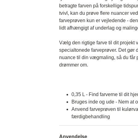
betragte farven på forskellige tidspun
tvivl, kan du prøve flere nuancer ved
farveprøven kun er vejledende - den 
lidt afhængigt af underlag og malin
Vælg den rigtige farve til dit projekt 
specialtonede farveprøver. Det gør d
nuance til din vægmaling, så du får p
drømmer om.
0,35 L - Find farverne til dit hj
Bruges inde og ude - Nem at 
Anvend farveprøven til kulørva
færdigbehandling
Anvendelse