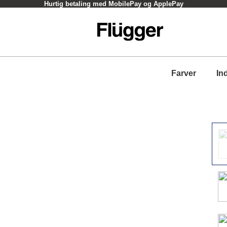
Hurtig betaling med MobilePay og ApplePay
Farver
In