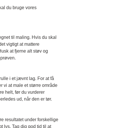
Skal du teste en transparent farve, skal du bruge vores 
egnet til maling. Hvis du skal 
t vigtigt at mattere 
sk at fjerne alt støv og 
eprøven. 
le i et jævnt lag. For at få 
r vi at male et større område 
e helt, før du vurderer 
erledes ud, når den er tør. 
e resultatet under forskellige 
lys. Tag dig god tid til at 