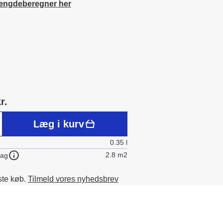
ængdeberegner her
r.
Læg i kurv
0.35 l
2.8 m2
lag
ste køb.
Tilmeld vores nyhedsbrev