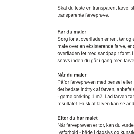
transparente farveprøve
.
Før du maler
Sørg for at overfladen er ren, tør og 
male over en eksisterende farve, er de
overfladen let med sandpapir først. Hu
snavs inden du går i gang med farv
Når du maler
Påfør farveprøven med pensel eller rul
det bedste indtryk af farven, anbefale
- gerne omkring 1 m2. Lad farven tørr
resultatet. Husk at farven kan se and
Efter du har malet
Når farveprøven er tør, kan du vurder
lysforhold - både i dagslys og kunstigt 