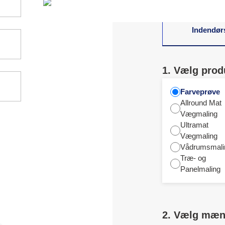
matchende farver
Indendør
1. Vælg prod
Farveprøve
Allround Mat
Vægmaling
Ultramat
Vægmaling
Vådrumsmali
Træ- og
Panelmaling
2. Vælg mæ