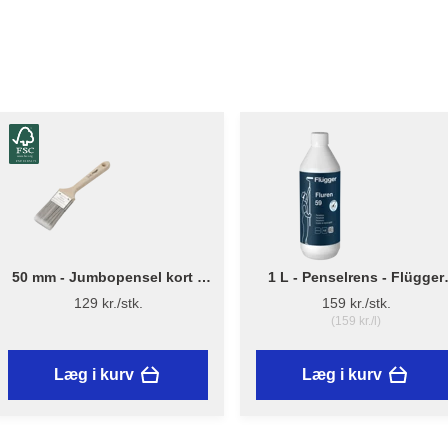
50 mm - Jumbopensel kort –
1 L - Penselrens - Flügger
Flügger Pro Series
Fluren 59
129 kr./stk.
159 kr./stk.
(159 kr./l)
Læg i kurv
Læg i kurv