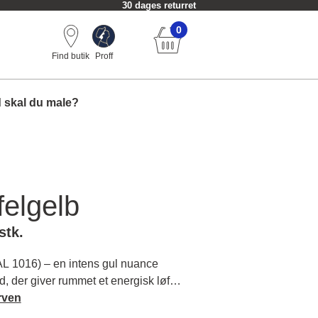
30 dages returret
0
Find butik
Proff
 skal du male?
elgelb
stk.
L 1016) – en intens gul nuance
ød, der giver rummet et energisk løft.
solrig og indbydende stemning med
rven
e. Læs mere om farvens karakter og