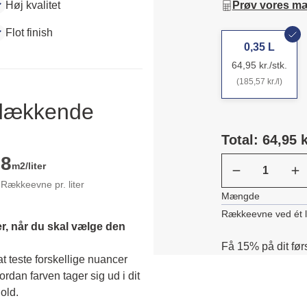
Høj kvalitet
Prøv vores m
Flot finish
0,35 L
64,95 kr./stk.
(185,57 kr./l)
ldækkende
Total: 64,95 k
8
m2/liter
Rækkeevne pr. liter
Mængde
Rækkeevne ved ét 
r, når du skal vælge den 
Få 15% på dit før
 teste forskellige nuancer 
dan farven tager sig ud i dit 
old. 