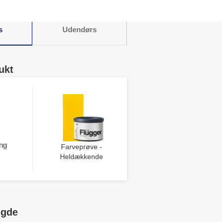
.
s
Udendørs
ukt
ng
Farveprøve -
Heldækkende
ngde