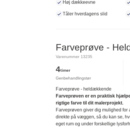
Høj dækkeevne
Tåler hverdagens slid
Farveprøve - He
Varenummer 13235
4
timer
Genbehandlingstør
Farveprøve - heldækkende
Farveprøven er en praktisk hjælpe
rigtige farve til dit malerprojekt.
Farveprøven giver dig mulighed for at
direkte på væggen, så du kan se, hvor
eget rum og under forskellige lysforh