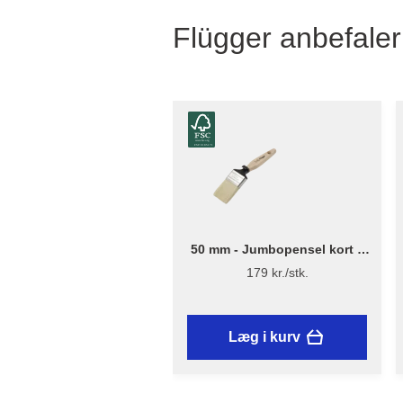
Flügger anbefaler
50 mm - Jumbopensel kort –
Flügger Excellence Series
179 kr./stk.
Læg i kurv