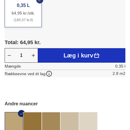
0,35 L
64,95 kr./stk.
(185,57 kr./l)
Total: 64,95 kr.
Læg i kurv
Mængde
0.35 l
2.8 m2
Rækkeevne ved ét lag
Andre nuancer