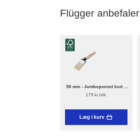
Flügger anbefaler
50 mm - Jumbopensel kort –
Flügger Excellence Series
179 kr./stk.
Læg i kurv