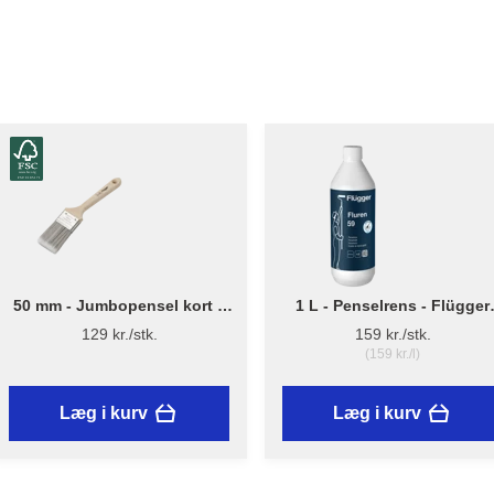
50 mm - Jumbopensel kort –
1 L - Penselrens - Flügger
Flügger Pro Series
Fluren 59
129 kr./stk.
159 kr./stk.
(159 kr./l)
Læg i kurv
Læg i kurv