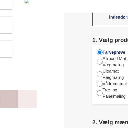
Indendør
1. Vælg prod
Farveprøve
Allround Mat
Vægmaling
Ultramat
Vægmaling
Vådrumsmali
Træ- og
Panelmaling
2. Vælg mæ