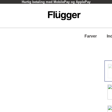
Hurtig betaling med MobilePay og ApplePay
Farver
In