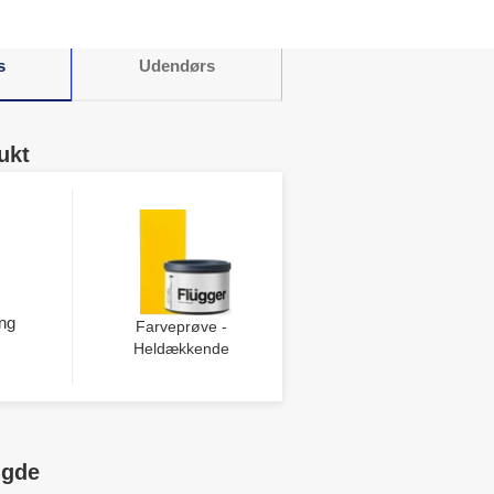
s
Udendørs
ukt
ng
Farveprøve -
Heldækkende
ngde