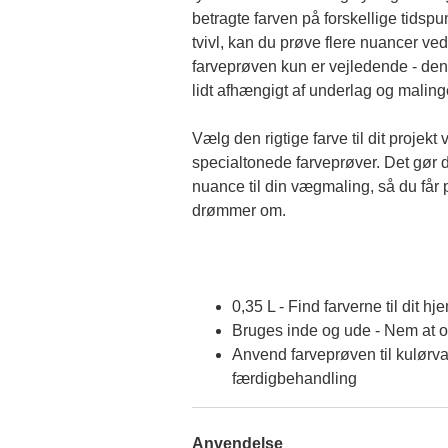
betragte farven på forskellige tidspun
tvivl, kan du prøve flere nuancer ved
farveprøven kun er vejledende - den 
lidt afhængigt af underlag og malin
Vælg den rigtige farve til dit projekt 
specialtonede farveprøver. Det gør d
nuance til din vægmaling, så du får p
drømmer om.
0,35 L - Find farverne til dit hj
Bruges inde og ude - Nem at 
Anvend farveprøven til kulørva
færdigbehandling
Anvendelse