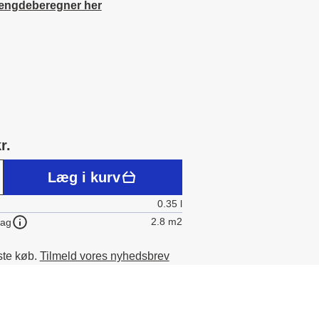
ængdeberegner her
r.
Læg i kurv
0.35 l
2.8 m2
lag
ste køb.
Tilmeld vores nyhedsbrev