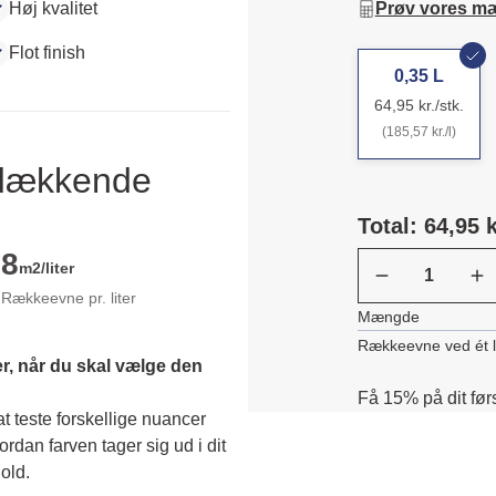
Høj kvalitet
Prøv vores m
Flot finish
0,35 L
64,95 kr./stk.
(185,57 kr./l)
ldækkende
Total: 64,95 k
8
m2/liter
Rækkeevne pr. liter
Mængde
Rækkeevne ved ét 
r, når du skal vælge den 
Få 15% på dit før
 teste forskellige nuancer 
dan farven tager sig ud i dit 
old. 