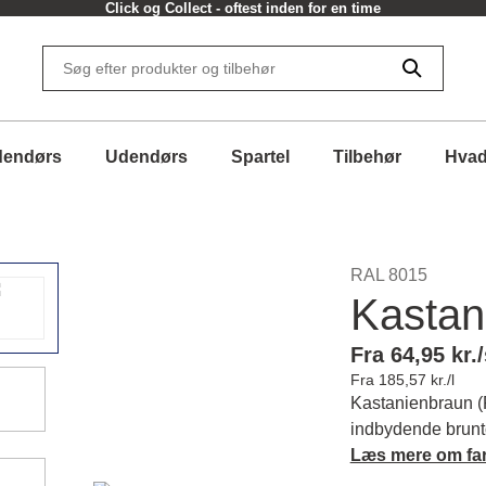
Click og Collect - oftest inden for en time
dendørs
Udendørs
Spartel
Tilbehør
Hvad
RAL 8015
Kastan
Fra 64,95 kr./
Fra 185,57 kr./l
Kastanienbraun (
indbydende brunt
som skaber en hy
Læs mere om fa
mere om farvens k