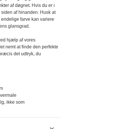
kter af døgnet. Hvis du er i 
 siden af hinanden. Husk at 
endelige farve kan variere 
gens glansgrad.
ved hjælp af vores 
et nemt at finde den perfekte 
ræcis det udtryk, du 
em
overmale
lg, ikke som