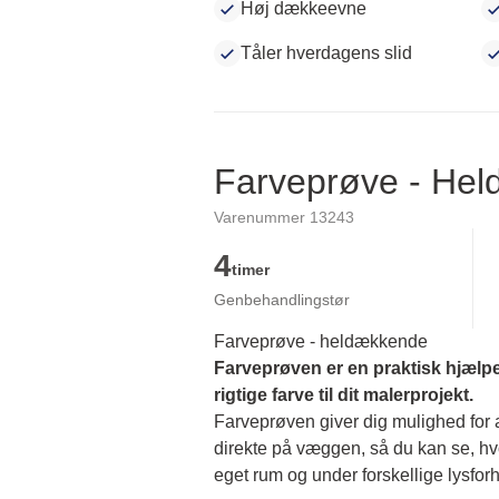
Høj dækkeevne
Tåler hverdagens slid
Farveprøve - He
Varenummer 13243
4
timer
Genbehandlingstør
Farveprøve - heldækkende
Farveprøven er en praktisk hjælpe
rigtige farve til dit malerprojekt.
Farveprøven giver dig mulighed for at
direkte på væggen, så du kan se, hvor
eget rum og under forskellige lysforh