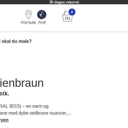
30 dages returret
0
Find butik
Proff
 skal du male?
ienbraun
stk.
RAL 8015) – en varm og
one med dybe rødbrune nuancer,
ggelig atmosfære i din stue. Læs
rven
arakter og matchende farver.