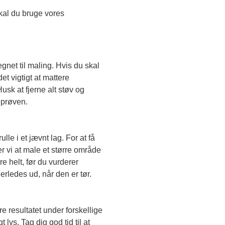
Skal du teste en transparent farve, skal du bruge vores 
egnet til maling. Hvis du skal 
t vigtigt at mattere 
sk at fjerne alt støv og 
eprøven. 
le i et jævnt lag. For at få 
r vi at male et større område 
e helt, før du vurderer 
erledes ud, når den er tør. 
e resultatet under forskellige 
lys. Tag dig god tid til at 