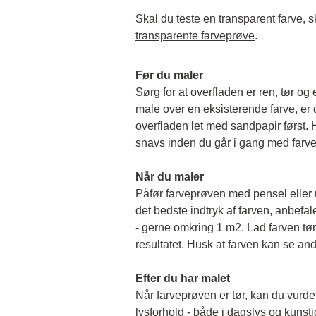
transparente farveprøve
.
Før du maler
Sørg for at overfladen er ren, tør og 
male over en eksisterende farve, er de
overfladen let med sandpapir først. Hu
snavs inden du går i gang med farv
Når du maler
Påfør farveprøven med pensel eller rul
det bedste indtryk af farven, anbefale
- gerne omkring 1 m2. Lad farven tørr
resultatet. Husk at farven kan se and
Efter du har malet
Når farveprøven er tør, kan du vurder
lysforhold - både i dagslys og kunstigt 