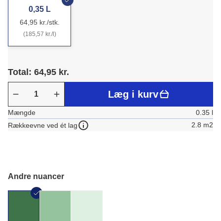
0,35 L
64,95 kr./stk.
(185,57 kr./l)
Total: 64,95 kr.
Læg i kurv
Mængde
0.35 l
2.8 m2
Rækkeevne ved ét lag
Andre nuancer