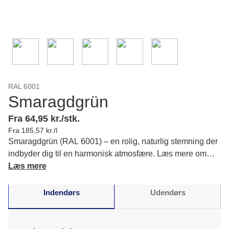
RAL 6001
Smaragdgrün
Fra 64,95 kr./stk.
Fra 185,57 kr./l
Smaragdgrün (RAL 6001) – en rolig, naturlig stemning der
indbyder dig til en harmonisk atmosfære. Læs mere om
farvens karakter og matchende farver.
Læs mere
Indendørs
Udendørs