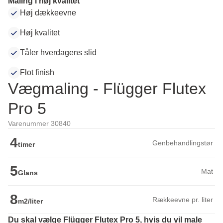
Maling i høj kvalitet
Høj dækkeevne
Høj kvalitet
Tåler hverdagens slid
Flot finish
Vægmaling - Flügger Flutex
Pro 5
Varenummer 30840
4
Genbehandlingstør
timer
5
Mat
Glans
8
Rækkeevne pr. liter
m2/liter
Du skal vælge Flügger Flutex Pro 5, hvis du vil male 