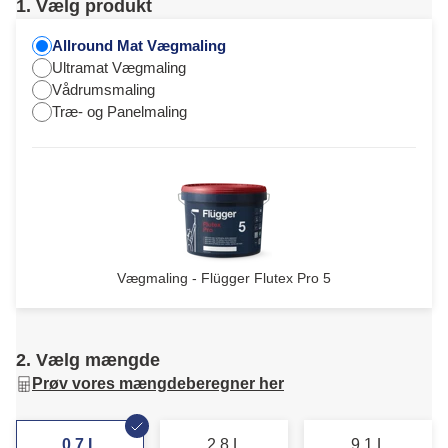
1. Vælg produkt
Allround Mat Vægmaling
Ultramat Vægmaling
Vådrumsmaling
Træ- og Panelmaling
Vægmaling - Flügger Flutex Pro 5
2. Vælg mængde
Prøv vores mængdeberegner her
0,7 L
2,8 L
9,1 L