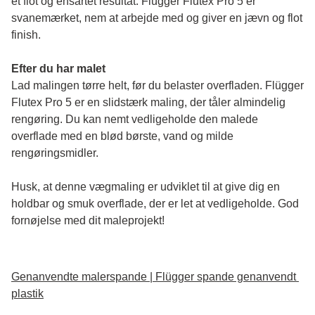
et flot og ensartet resultat. Flügger Flutex Pro 5 er 
svanemærket, nem at arbejde med og giver en jævn og flot 
finish. 
Efter du har malet
Lad malingen tørre helt, før du belaster overfladen. Flügger 
Flutex Pro 5 er en slidstærk maling, der tåler almindelig 
rengøring. Du kan nemt vedligeholde den malede 
overflade med en blød børste, vand og milde 
rengøringsmidler.
Husk, at denne vægmaling er udviklet til at give dig en 
holdbar og smuk overflade, der er let at vedligeholde. God 
fornøjelse med dit maleprojekt!
Genanvendte malerspande | Flügger spande genanvendt 
plastik