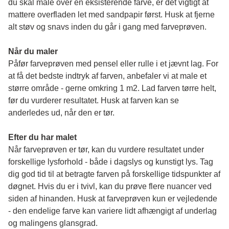
du skal male over en eksisterende farve, er det vigtigt at 
mattere overfladen let med sandpapir først. Husk at fjerne 
alt støv og snavs inden du går i gang med farveprøven. 
Når du maler
Påfør farveprøven med pensel eller rulle i et jævnt lag. For 
at få det bedste indtryk af farven, anbefaler vi at male et 
større område - gerne omkring 1 m2. Lad farven tørre helt, 
før du vurderer resultatet. Husk at farven kan se 
anderledes ud, når den er tør. 
Efter du har malet
Når farveprøven er tør, kan du vurdere resultatet under 
forskellige lysforhold - både i dagslys og kunstigt lys. Tag 
dig god tid til at betragte farven på forskellige tidspunkter af 
døgnet. Hvis du er i tvivl, kan du prøve flere nuancer ved 
siden af hinanden. Husk at farveprøven kun er vejledende 
- den endelige farve kan variere lidt afhængigt af underlag 
og malingens glansgrad.