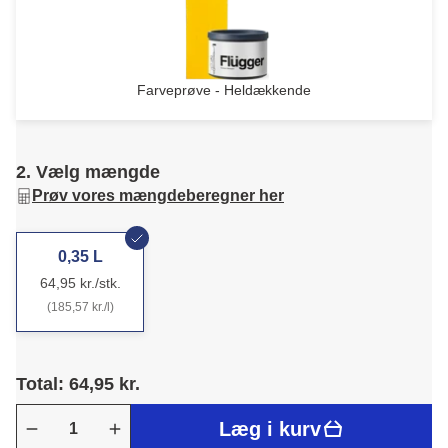
Farveprøve - Heldækkende
2. Vælg mængde
Prøv vores mængdeberegner her
0,35 L
64,95 kr./stk.
(185,57 kr./l)
Total: 64,95 kr.
Læg i kurv