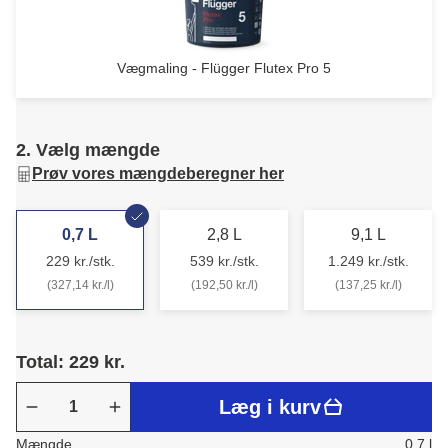
Vægmaling - Flügger Flutex Pro 5
2. Vælg mængde
Prøv vores mængdeberegner her
0,7 L
2,8 L
9,1 L
229 kr./stk.
539 kr./stk.
1.249 kr./stk.
(327,14 kr./l)
(192,50 kr./l)
(137,25 kr./l)
Total: 229 kr.
Læg i kurv
Mængde
0.7 l