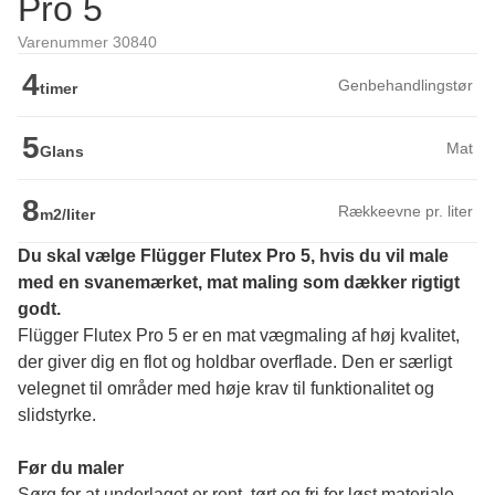
Pro 5
Varenummer 30840
4
Genbehandlingstør
timer
5
Mat
Glans
8
Rækkeevne pr. liter
m2/liter
Du skal vælge Flügger Flutex Pro 5, hvis du vil male 
med en svanemærket, mat maling som dækker rigtigt 
godt.
Flügger Flutex Pro 5 er en mat vægmaling af høj kvalitet, 
der giver dig en flot og holdbar overflade. Den er særligt 
velegnet til områder med høje krav til funktionalitet og 
slidstyrke. 
Før du maler 
Sørg for at underlaget er rent, tørt og fri for løst materiale. 