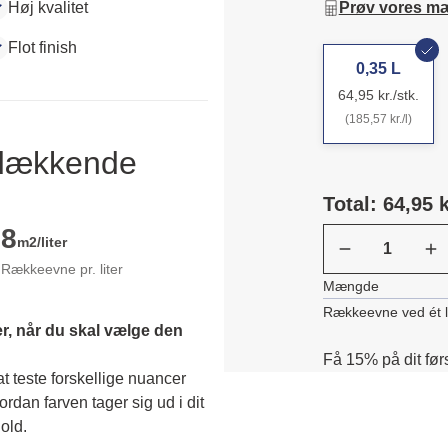
Høj kvalitet
Prøv vores m
Flot finish
0,35 L
64,95 kr./stk.
(185,57 kr./l)
ldækkende
Total: 64,95 k
8
m2/liter
Rækkeevne pr. liter
Mængde
Rækkeevne ved ét 
r, når du skal vælge den 
Få 15% på dit før
 teste forskellige nuancer 
dan farven tager sig ud i dit 
old. 