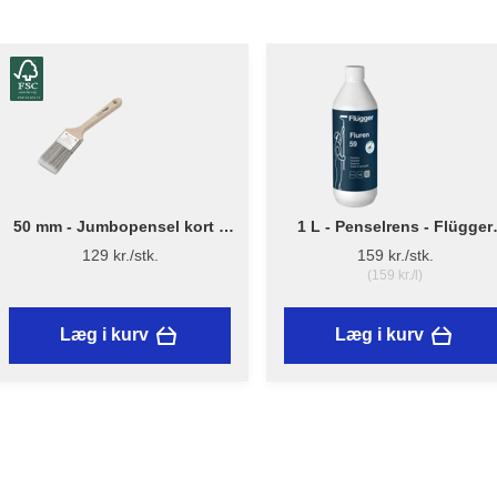
50 mm - Jumbopensel kort –
1 L - Penselrens - Flügger
Flügger Pro Series
Fluren 59
129 kr./stk.
159 kr./stk.
(159 kr./l)
Læg i kurv
Læg i kurv