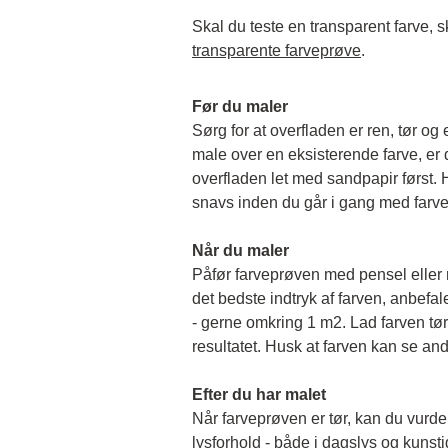
transparente farveprøve
.
Før du maler
Sørg for at overfladen er ren, tør og 
male over en eksisterende farve, er de
overfladen let med sandpapir først. Hu
snavs inden du går i gang med farv
Når du maler
Påfør farveprøven med pensel eller rul
det bedste indtryk af farven, anbefale
- gerne omkring 1 m2. Lad farven tørr
resultatet. Husk at farven kan se and
Efter du har malet
Når farveprøven er tør, kan du vurder
lysforhold - både i dagslys og kunstigt 