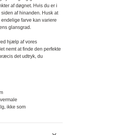
kter af døgnet. Hvis du er i 
 siden af hinanden. Husk at 
endelige farve kan variere 
gens glansgrad.
ved hjælp af vores 
et nemt at finde den perfekte 
ræcis det udtryk, du 
em
overmale
lg, ikke som