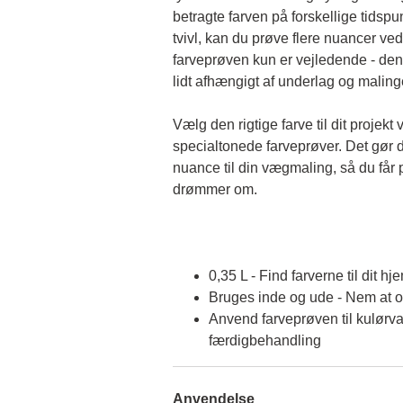
betragte farven på forskellige tidspun
tvivl, kan du prøve flere nuancer ved
farveprøven kun er vejledende - den 
lidt afhængigt af underlag og malin
Vælg den rigtige farve til dit projekt 
specialtonede farveprøver. Det gør d
nuance til din vægmaling, så du får p
drømmer om.
0,35 L - Find farverne til dit hj
Bruges inde og ude - Nem at 
Anvend farveprøven til kulørva
færdigbehandling
Anvendelse