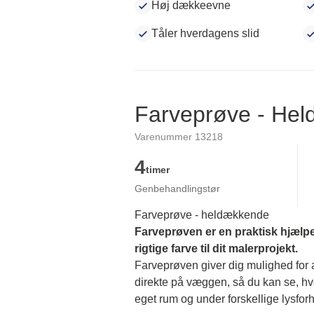
Høj dækkeevne
Tåler hverdagens slid
Farveprøve - He
Varenummer 13218
4
timer
Genbehandlingstør
Farveprøve - heldækkende
Farveprøven er en praktisk hjælpe
rigtige farve til dit malerprojekt.
Farveprøven giver dig mulighed for at
direkte på væggen, så du kan se, hvor
eget rum og under forskellige lysforh