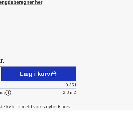
ængdeberegner her
r.
Læg i kurv
0.35 l
2.8 m2
lag
ste køb.
Tilmeld vores nyhedsbrev