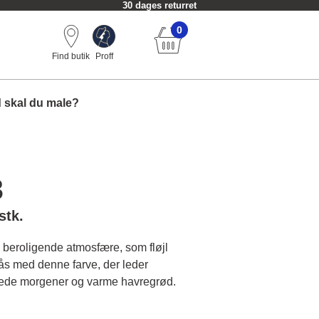
30 dages returret
0
Find butik
Proff
 skal du male?
3
stk.
beroligende atmosfære, som fløjl
ås med denne farve, der leder
ede morgener og varme havregrød.