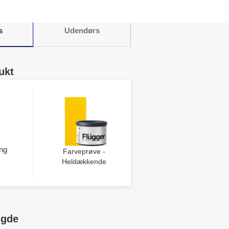
s
Udendørs
ukt
ng
Farveprøve -
Heldækkende
ngde