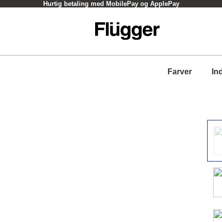
Hurtig betaling med MobilePay og ApplePay
Farver
In