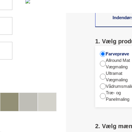
Indendør
1. Vælg prod
Farveprøve
Allround Mat
Vægmaling
Ultramat
Vægmaling
Vådrumsmali
Træ- og
Panelmaling
2. Vælg mæ