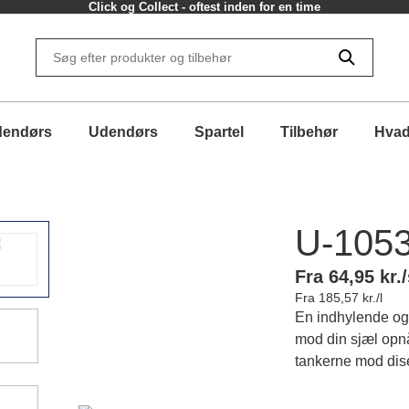
Click og Collect - oftest inden for en time
dendørs
Udendørs
Spartel
Tilbehør
Hvad
U-105
Fra 64,95 kr./
Fra 185,57 kr./l
En indhylende og 
mod din sjæl opn
tankerne mod dis