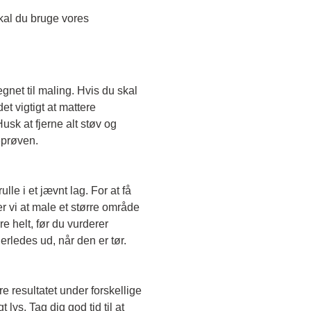
Skal du teste en transparent farve, skal du bruge vores 
egnet til maling. Hvis du skal 
t vigtigt at mattere 
sk at fjerne alt støv og 
eprøven. 
le i et jævnt lag. For at få 
r vi at male et større område 
e helt, før du vurderer 
erledes ud, når den er tør. 
e resultatet under forskellige 
lys. Tag dig god tid til at 