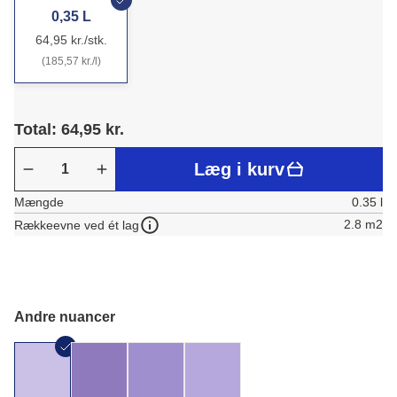
0,35 L
64,95 kr./stk.
(185,57 kr./l)
Total: 64,95 kr.
Læg i kurv
Mængde
0.35 l
2.8 m2
Rækkeevne ved ét lag
Andre nuancer