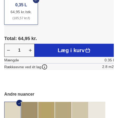
0,35 L
64,95 kr./stk.
(185,57 kr./l)
Total: 64,95 kr.
Læg i kurv
Mængde
0.35 l
2.8 m2
Rækkeevne ved ét lag
Andre nuancer