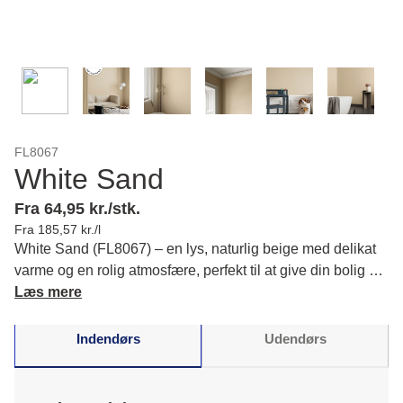
FL8067
White Sand
Fra 64,95 kr./stk.
Fra 185,57 kr./l
White Sand (FL8067) – en lys, naturlig beige med delikat
varme og en rolig atmosfære, perfekt til at give din bolig en
indbydende og tidløs følelse. Du får et harmonisk rum.
Læs mere
Læs mere om farvens karakter og matchende farver.
Indendørs
Udendørs