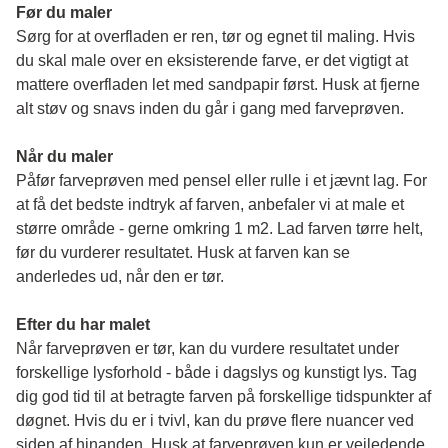
Før du maler
Sørg for at overfladen er ren, tør og egnet til maling. Hvis 
du skal male over en eksisterende farve, er det vigtigt at 
mattere overfladen let med sandpapir først. Husk at fjerne 
alt støv og snavs inden du går i gang med farveprøven. 
Når du maler
Påfør farveprøven med pensel eller rulle i et jævnt lag. For 
at få det bedste indtryk af farven, anbefaler vi at male et 
større område - gerne omkring 1 m2. Lad farven tørre helt, 
før du vurderer resultatet. Husk at farven kan se 
anderledes ud, når den er tør. 
Efter du har malet
Når farveprøven er tør, kan du vurdere resultatet under 
forskellige lysforhold - både i dagslys og kunstigt lys. Tag 
dig god tid til at betragte farven på forskellige tidspunkter af 
døgnet. Hvis du er i tvivl, kan du prøve flere nuancer ved 
siden af hinanden. Husk at farveprøven kun er vejledende 